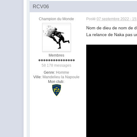
RCV06
Champion du Monde
Posté
07 septembre 2022 - 15
Nom de dieu de nom de die
La relance de Naka pas un 
Membres
58 178 messages
Genre:
Homme
Ville:
Mandelieu la Napoule
Mon club: