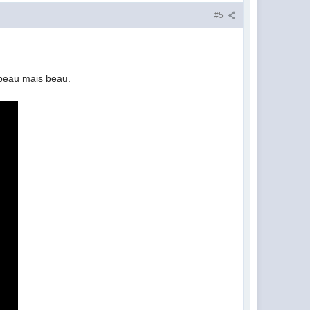
#5
t beau mais beau.