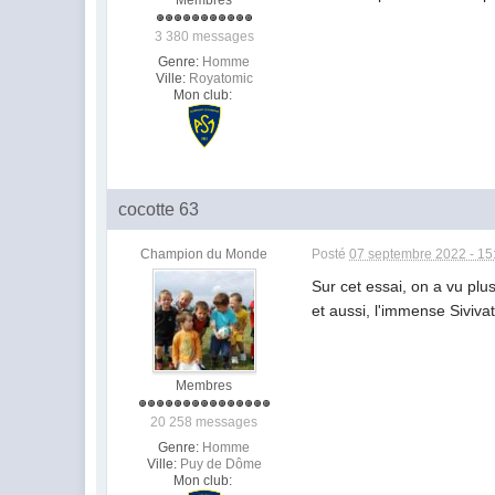
Membres
3 380 messages
Genre:
Homme
Ville:
Royatomic
Mon club:
cocotte 63
Champion du Monde
Posté
07 septembre 2022 - 15
Sur cet essai, on a vu plu
et aussi, l'immense Siviva
Membres
20 258 messages
Genre:
Homme
Ville:
Puy de Dôme
Mon club: