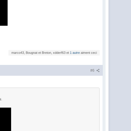
marco43, Bougnat et Breton, xdderf63 et
1 autre
aiment ceci
#6
u.