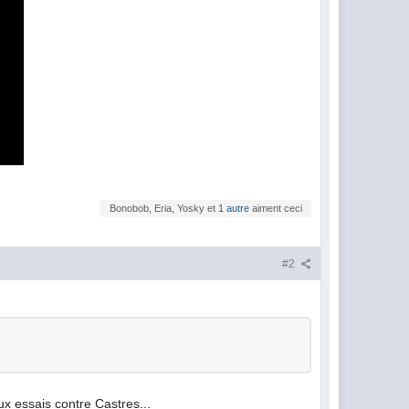
Bonobob, Eria, Yosky et
1 autre
aiment ceci
#2
x essais contre Castres...