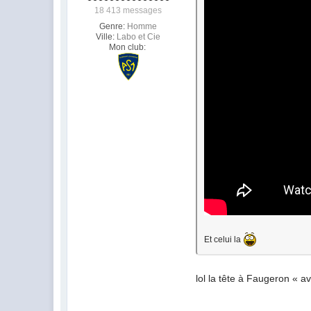
18 413 messages
Genre:
Homme
Ville:
Labo et Cie
Mon club:
Et celui la
lol la tête à Faugeron « a