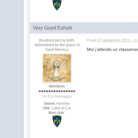
Very Good Eshvili
Bourbonnais by birth,
Posté
07 septembre 2022 - 15
deberdined by the grace of
Moi j’attends un classemen
Saint Menoux
Membres
18 413 messages
Genre:
Homme
Ville:
Labo et Cie
Mon club: