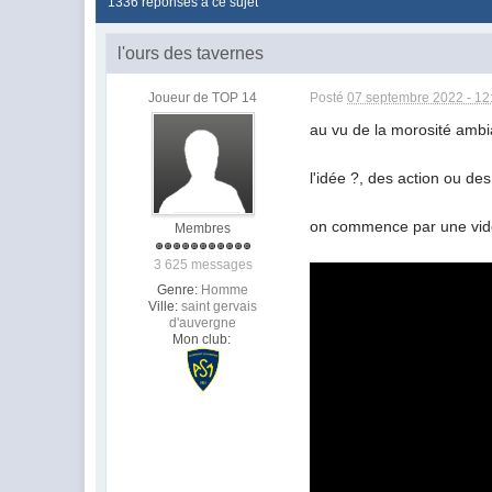
1336 réponses à ce sujet
l'ours des tavernes
Joueur de TOP 14
Posté
07 septembre 2022 - 12
au vu de la morosité ambia
l'idée ?, des action ou d
on commence par une vidé
Membres
3 625 messages
Genre:
Homme
Ville:
saint gervais
d'auvergne
Mon club: