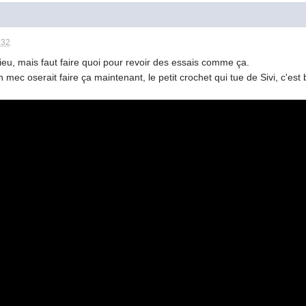
:32
u, mais faut faire quoi pour revoir des essais comme ça.
mec oserait faire ça maintenant, le petit crochet qui tue de Sivi, c'es