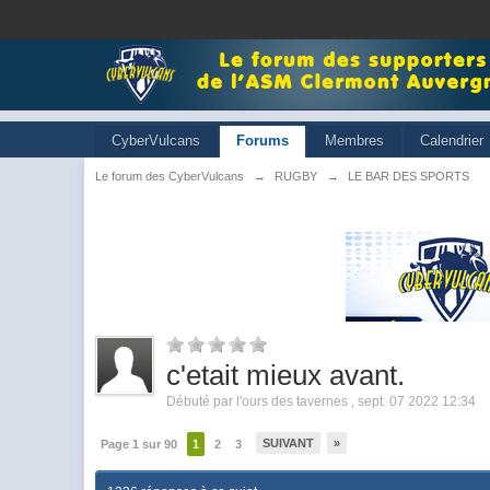
CyberVulcans
Forums
Membres
Calendrier
Le forum des CyberVulcans
→
RUGBY
→
LE BAR DES SPORTS
c'etait mieux avant.
Débuté par
l'ours des tavernes
,
sept. 07 2022 12:34
SUIVANT
»
Page 1 sur 90
1
2
3