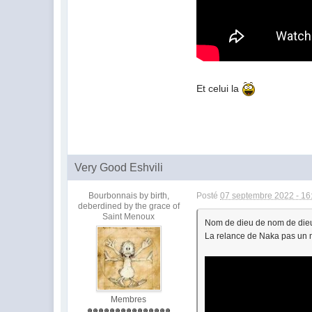
Et celui la
Very Good Eshvili
Bourbonnais by birth,
Posté
07 septembre 2022 - 16
deberdined by the grace of
Saint Menoux
Nom de dieu de nom de dieu,
La relance de Naka pas un me
Membres