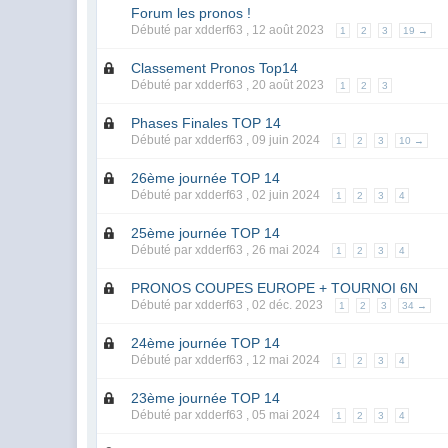
Forum les pronos !
Débuté par xdderf63 ,
12 août 2023
1
2
3
19 →
Classement Pronos Top14
Débuté par xdderf63 ,
20 août 2023
1
2
3
Phases Finales TOP 14
Débuté par xdderf63 ,
09 juin 2024
1
2
3
10 →
26ème journée TOP 14
Débuté par xdderf63 ,
02 juin 2024
1
2
3
4
25ème journée TOP 14
Débuté par xdderf63 ,
26 mai 2024
1
2
3
4
PRONOS COUPES EUROPE + TOURNOI 6N
Débuté par xdderf63 ,
02 déc. 2023
1
2
3
34 →
24ème journée TOP 14
Débuté par xdderf63 ,
12 mai 2024
1
2
3
4
23ème journée TOP 14
Débuté par xdderf63 ,
05 mai 2024
1
2
3
4