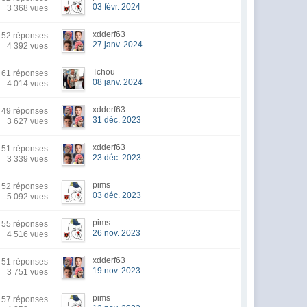
03 févr. 2024
3 368 vues
xdderf63
52 réponses
27 janv. 2024
4 392 vues
Tchou
61 réponses
08 janv. 2024
4 014 vues
xdderf63
49 réponses
31 déc. 2023
3 627 vues
xdderf63
51 réponses
23 déc. 2023
3 339 vues
pims
52 réponses
03 déc. 2023
5 092 vues
pims
55 réponses
26 nov. 2023
4 516 vues
xdderf63
51 réponses
19 nov. 2023
3 751 vues
pims
57 réponses