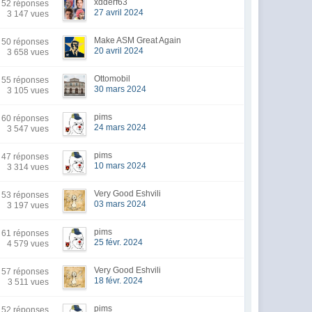
xdderf63
52 réponses
27 avril 2024
3 147 vues
Make ASM Great Again
50 réponses
20 avril 2024
3 658 vues
Ottomobil
55 réponses
30 mars 2024
3 105 vues
pims
60 réponses
24 mars 2024
3 547 vues
pims
47 réponses
10 mars 2024
3 314 vues
Very Good Eshvili
53 réponses
03 mars 2024
3 197 vues
pims
61 réponses
25 févr. 2024
4 579 vues
Very Good Eshvili
57 réponses
18 févr. 2024
3 511 vues
pims
52 réponses