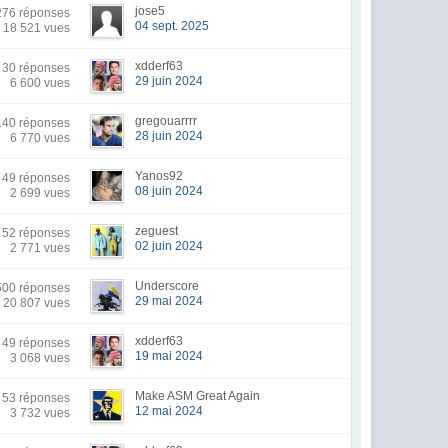
jose5
76 réponses
04 sept. 2025
18 521 vues
xdderf63
30 réponses
29 juin 2024
6 600 vues
gregouarrrr
40 réponses
28 juin 2024
6 770 vues
Yanos92
49 réponses
08 juin 2024
2 699 vues
zeguest
52 réponses
02 juin 2024
2 771 vues
Underscore
00 réponses
29 mai 2024
20 807 vues
xdderf63
49 réponses
19 mai 2024
3 068 vues
Make ASM Great Again
53 réponses
12 mai 2024
3 732 vues