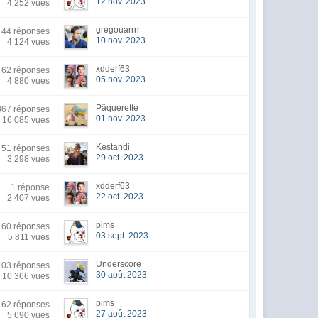
12 nov. 2023
4 252 vues
gregouarrrr
44 réponses
10 nov. 2023
4 124 vues
xdderf63
62 réponses
05 nov. 2023
4 880 vues
Pâquerette
67 réponses
01 nov. 2023
16 085 vues
Kestandi
51 réponses
29 oct. 2023
3 298 vues
xdderf63
1 réponse
22 oct. 2023
2 407 vues
pims
60 réponses
03 sept. 2023
5 811 vues
Underscore
03 réponses
30 août 2023
10 366 vues
pims
62 réponses
27 août 2023
5 690 vues