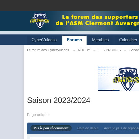
CyberVulcans
Forums
Membres
Calendrier
Le forum des CyberVulcans
→
RUGBY
→
LES PRONOS
→
Saiso
Saison 2023/2024
Page unique
Mis à jour récemment
Date de début
Avec le plus de répon