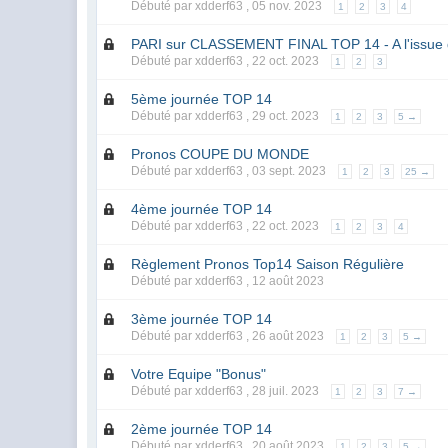
Débuté par xdderf63 ,
05 nov. 2023
1
2
3
4
PARI sur CLASSEMENT FINAL TOP 14 - A l'issu
Débuté par xdderf63 ,
22 oct. 2023
1
2
3
5ème journée TOP 14
Débuté par xdderf63 ,
29 oct. 2023
1
2
3
5 →
Pronos COUPE DU MONDE
Débuté par xdderf63 ,
03 sept. 2023
1
2
3
25 →
4ème journée TOP 14
Débuté par xdderf63 ,
22 oct. 2023
1
2
3
4
Règlement Pronos Top14 Saison Régulière
Débuté par xdderf63 ,
12 août 2023
3ème journée TOP 14
Débuté par xdderf63 ,
26 août 2023
1
2
3
5 →
Votre Equipe "Bonus"
Débuté par xdderf63 ,
28 juil. 2023
1
2
3
7 →
2ème journée TOP 14
Débuté par xdderf63 ,
20 août 2023
1
2
3
5 →