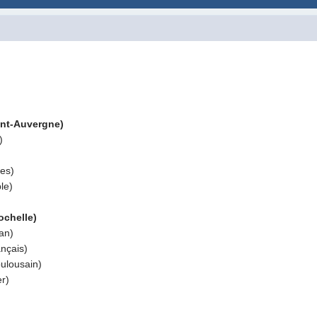
ont-Auvergne)
)
es)
le)
chelle)
an)
nçais)
ulousain)
er)