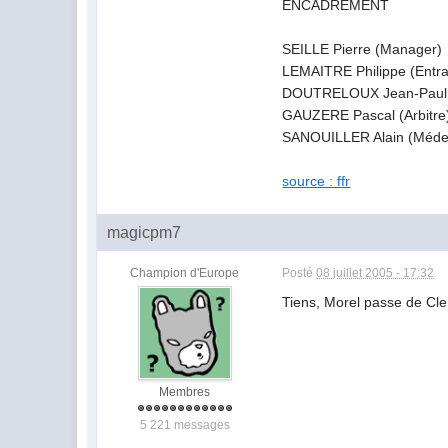
ENCADREMENT
SEILLE Pierre (Manager)
LEMAITRE Philippe (Entra
DOUTRELOUX Jean-Paul (
GAUZERE Pascal (Arbitre
SANOUILLER Alain (Méde
source : ffr
magicpm7
Champion d'Europe
Posté
08 juillet 2005 - 17:32
Tiens, Morel passe de Cler
Membres
5 221 messages