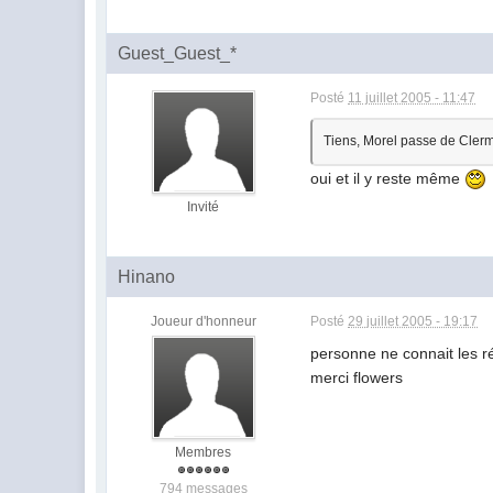
Guest_Guest_*
Posté
11 juillet 2005 - 11:47
Tiens, Morel passe de Clermo
oui et il y reste même
Invité
Hinano
Joueur d'honneur
Posté
29 juillet 2005 - 19:17
personne ne connait les r
merci flowers
Membres
794 messages