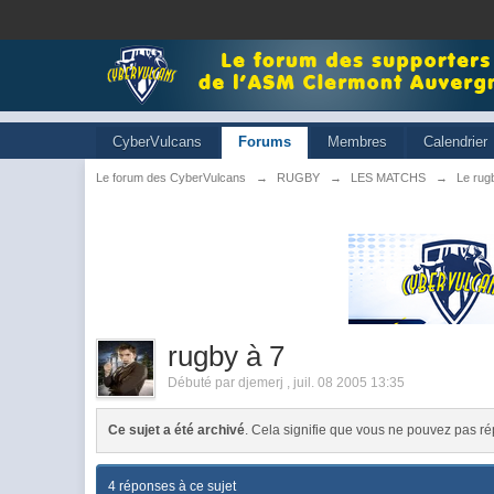
CyberVulcans
Forums
Membres
Calendrier
Le forum des CyberVulcans
→
RUGBY
→
LES MATCHS
→
Le rugb
rugby à 7
Débuté par
djemerj
,
juil. 08 2005 13:35
Ce sujet a été archivé
. Cela signifie que vous ne pouvez pas ré
4 réponses à ce sujet