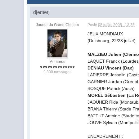
djemerj
Joueur du Grand Chelem
Posté
08 juillet 2005 - 13:35
JEUX MONDIAUX
(Duisbourg, 22/23 juillet)
MALZIEU Julien (Clerm
LAQUET Franck (Lourdes
Membres
DENIAU Vincent (Dax)
9 830 messages
LAPIERRE Josselin (Castr
GARNIER Jordan (Grenob
BOSQUE Patrick (Auch)
MOREL Sébastien (La Ro
JAOUHER Rida (Montaub
BRANA Thierry (Stade Fra
BATTUT Antoine (Stade to
JOUVE Sylvain (Montpelli
ENCADREMENT :