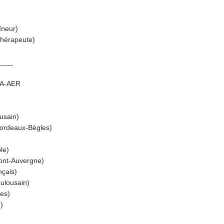
îneur)
hérapeute)
____
A-AER
usain)
ordeaux-Bègles)
le)
ont-Auvergne)
nçais)
ulousain)
es)
)