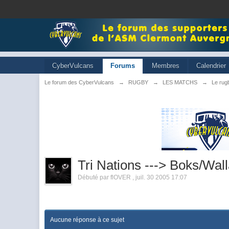
CyberVulcans
Forums
Membres
Calendrier
Le forum des CyberVulcans
→
RUGBY
→
LES MATCHS
→
Le rugb
Tri Nations ---> Boks/Wall
Débuté par
flOVER
,
juil. 30 2005 17:07
Aucune réponse à ce sujet