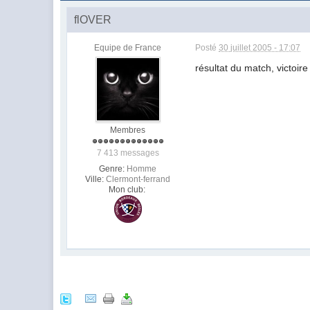
flOVER
Equipe de France
Posté
30 juillet 2005 - 17:07
résultat du match, victoir
Membres
7 413 messages
Genre:
Homme
Ville:
Clermont-ferrand
Mon club: