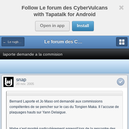
Follow Le forum des CyberVulcans
with Tapatalk for Android
Open in app
Install
Le forum des CyberVulcans
← Le rugby international
laporte demande a la commision
snap
20 nov. 2005
Bernard Laporte et Jo Maso ont demandé aux commissions
compétentes de se pencher sur le cas du Tongien Maka. Il l’accuse de
plaquages hauts sur Yann Delaigue.
Mahe s’est montré particulièrement agressif lors de la rencontre des