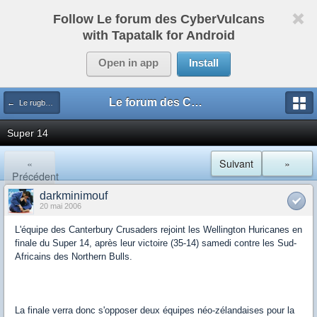
Follow Le forum des CyberVulcans
with Tapatalk for Android
Open in app
Install
Le forum des CyberVulcans
← Le rugby international
Super 14
«
Suivant
»
Précédent
darkminimouf
20 mai 2006
L'équipe des Canterbury Crusaders rejoint les Wellington Huricanes en
finale du Super 14, après leur victoire (35-14) samedi contre les Sud-
Africains des Northern Bulls.
La finale verra donc s'opposer deux équipes néo-zélandaises pour la