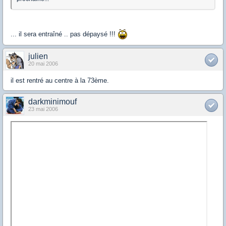
... il sera entraîné .. pas dépaysé !!!
julien
20 mai 2006
il est rentré au centre à la 73ème.
darkminimouf
23 mai 2006