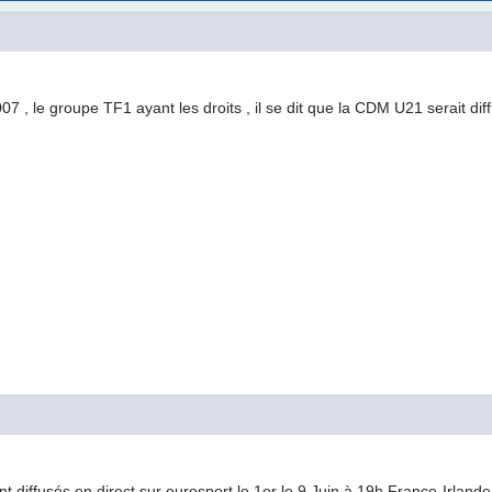
7 , le groupe TF1 ayant les droits , il se dit que la CDM U21 serait dif
t diffusés en direct sur eurosport,le 1er le 9 Juin à 19h,France-Irland