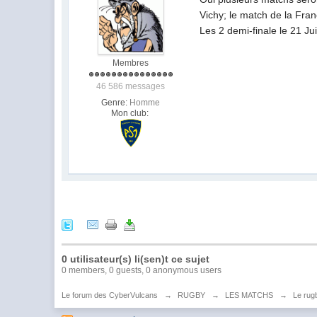
Vichy; le match de la Fran
Les 2 demi-finale le 21 Ju
Membres
46 586 messages
Genre:
Homme
Mon club:
0 utilisateur(s) li(sen)t ce sujet
0 members, 0 guests, 0 anonymous users
Le forum des CyberVulcans
→
RUGBY
→
LES MATCHS
→
Le rugb