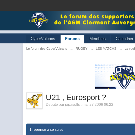
CyberVulcans
Forums
Membres
Calendrier
Le forum des CyberVulcans
→
RUGBY
→
LES MATCHS
→
Le rugb
U21 , Eurosport ?
Débuté par
pipasolls
,
mai 27 2006 06:22
1 réponse à ce sujet