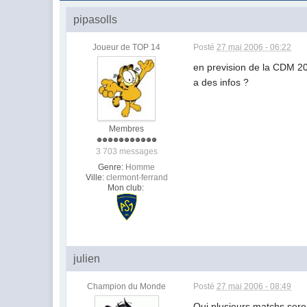
pipasolls
Joueur de TOP 14
Posté
27 mai 2006 - 06:22
en prevision de la CDM 200
a des infos ?
Membres
3 703 messages
Genre:
Homme
Ville:
clermont-ferrand
Mon club:
julien
Champion du Monde
Posté
27 mai 2006 - 08:49
Oui plusieurs matchs seron