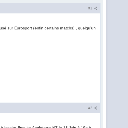
#1
fusé sur Eurosport (enfin certains matchs) , quelqu'un
#2
e à Issoire.Ensuite,Angleterre-NZ,le 13 Juin à 19h à