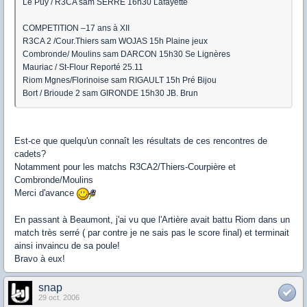
Le Puy / R3CA sam SERRE 16h30 Lafayette
COMPETITION –17 ans à XII
R3CA 2 /Cour.Thiers sam WOJAS 15h Plaine jeux
Combronde/ Moulins sam DARCON 15h30 Se Lignères
Mauriac / St-Flour Reporté 25.11
Riom Mgnes/Florinoise sam RIGAULT 15h Pré Bijou
Bort / Brioude 2 sam GIRONDE 15h30 JB. Brun
Est-ce que quelqu'un connaît les résultats de ces rencontres de
cadets?
Notamment pour les matchs R3CA2/Thiers-Courpière et
Combronde/Moulins
Merci d'avance
En passant à Beaumont, j'ai vu que l'Artière avait battu Riom dans un
match très serré ( par contre je ne sais pas le score final) et terminait
ainsi invaincu de sa poule!
Bravo à eux!
snap
29 oct. 2006