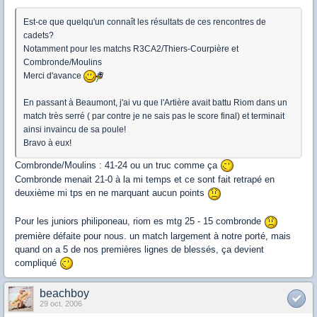
Est-ce que quelqu'un connaît les résultats de ces rencontres de
cadets?
Notamment pour les matchs R3CA2/Thiers-Courpière et
Combronde/Moulins
Merci d'avance
En passant à Beaumont, j'ai vu que l'Artière avait battu Riom dans un
match très serré ( par contre je ne sais pas le score final) et terminait
ainsi invaincu de sa poule!
Bravo à eux!
Combronde/Moulins : 41-24 ou un truc comme ça
Combronde menait 21-0 à la mi temps et ce sont fait retrapé en
deuxième mi tps en ne marquant aucun points
Pour les juniors philiponeau, riom es mtg 25 - 15 combronde
première défaite pour nous. un match largement à notre porté, mais
quand on a 5 de nos premières lignes de blessés, ça devient
compliqué
beachboy
29 oct. 2006