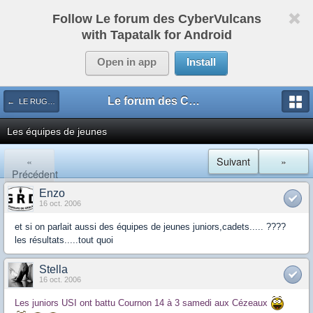
Follow Le forum des CyberVulcans
with Tapatalk for Android
Open in app
Install
Le forum des CyberVulcans
← LE RUGBY DE CHEZ NOUS
Les équipes de jeunes
«
Suivant
»
Précédent
Enzo
16 oct. 2006
et si on parlait aussi des équipes de jeunes juniors,cadets..... ????
les résultats.....tout quoi
Stella
16 oct. 2006
Les juniors USI ont battu Cournon 14 à 3 samedi aux Cézeaux