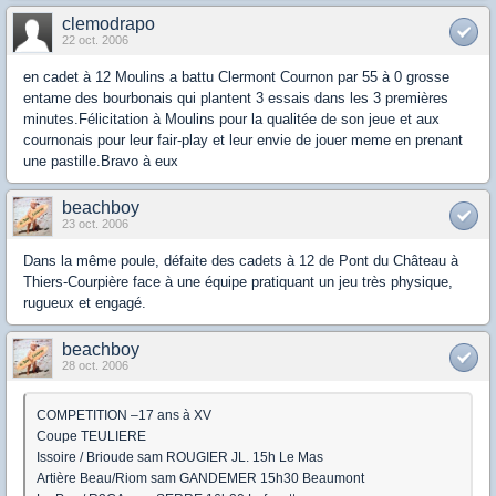
clemodrapo
22 oct. 2006
en cadet à 12 Moulins a battu Clermont Cournon par 55 à 0 grosse
entame des bourbonais qui plantent 3 essais dans les 3 premières
minutes.Félicitation à Moulins pour la qualitée de son jeue et aux
cournonais pour leur fair-play et leur envie de jouer meme en prenant
une pastille.Bravo à eux
beachboy
23 oct. 2006
Dans la même poule, défaite des cadets à 12 de Pont du Château à
Thiers-Courpière face à une équipe pratiquant un jeu très physique,
rugueux et engagé.
beachboy
28 oct. 2006
COMPETITION –17 ans à XV
Coupe TEULIERE
Issoire / Brioude sam ROUGIER JL. 15h Le Mas
Artière Beau/Riom sam GANDEMER 15h30 Beaumont