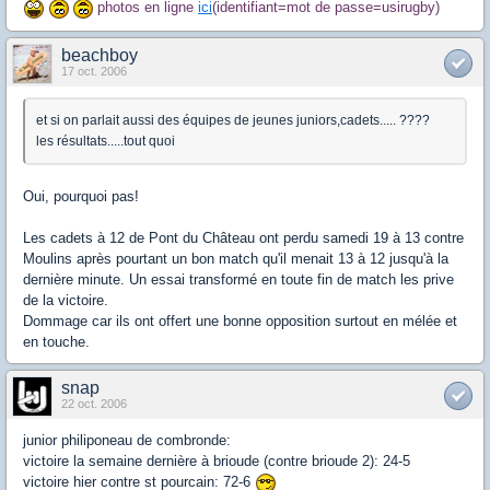
photos en ligne
ici
(identifiant=mot de passe=usirugby)
beachboy
17 oct. 2006
et si on parlait aussi des équipes de jeunes juniors,cadets..... ????
les résultats.....tout quoi
Oui, pourquoi pas!
Les cadets à 12 de Pont du Château ont perdu samedi 19 à 13 contre
Moulins après pourtant un bon match qu'il menait 13 à 12 jusqu'à la
dernière minute. Un essai transformé en toute fin de match les prive
de la victoire.
Dommage car ils ont offert une bonne opposition surtout en mélée et
en touche.
snap
22 oct. 2006
junior philiponeau de combronde:
victoire la semaine dernière à brioude (contre brioude 2): 24-5
victoire hier contre st pourcain: 72-6