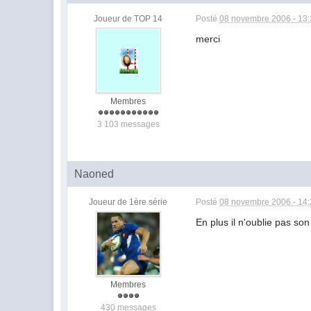
Joueur de TOP 14
Posté
08 novembre 2006 - 13
merci
Membres
3 103 messages
Naoned
Joueur de 1ère série
Posté
08 novembre 2006 - 14
En plus il n'oublie pas son
Membres
430 messages