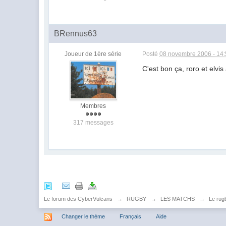
BRennus63
Joueur de 1ère série
Posté
08 novembre 2006 - 14
C'est bon ça, roro et elvi
Membres
317 messages
Le forum des CyberVulcans
→
RUGBY
→
LES MATCHS
→
Le rugb
Changer le thème
Français
Aide