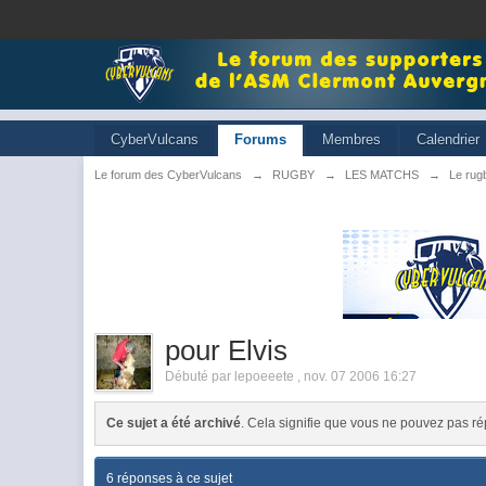
CyberVulcans
Forums
Membres
Calendrier
Le forum des CyberVulcans
→
RUGBY
→
LES MATCHS
→
Le rugb
pour Elvis
Débuté par
lepoeeete
,
nov. 07 2006 16:27
Ce sujet a été archivé
. Cela signifie que vous ne pouvez pas ré
6 réponses à ce sujet