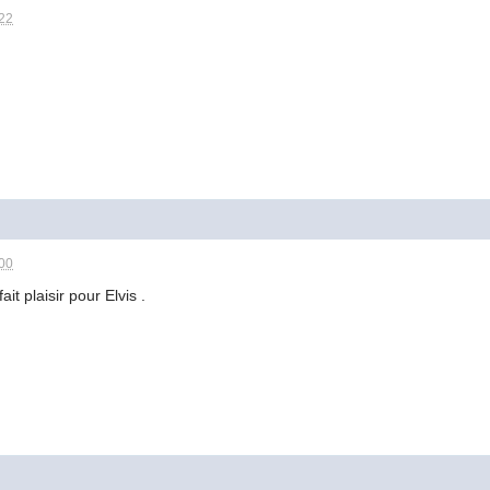
:22
:00
ait plaisir pour Elvis .