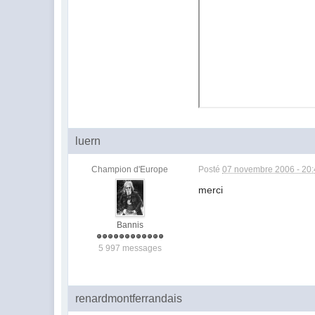
luern
Champion d'Europe
Posté
07 novembre 2006 - 20
merci
Bannis
5 997 messages
renardmontferrandais