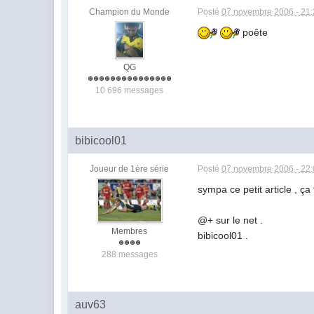
Champion du Monde
Posté
07 novembre 2006 - 21
poête
QG
10 696 messages
bibicool01
Joueur de 1ère série
Posté
07 novembre 2006 - 22
sympa ce petit article , ça f
@+ sur le net .
Membres
bibicool01 .
288 messages
auv63