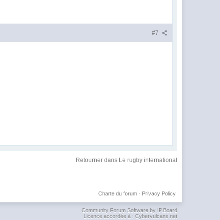
#7
Retourner dans Le rugby international
Charte du forum
·
Privacy Policy
Community Forum Software by IP.Board
Licence accordée à : Cybervulcans.net