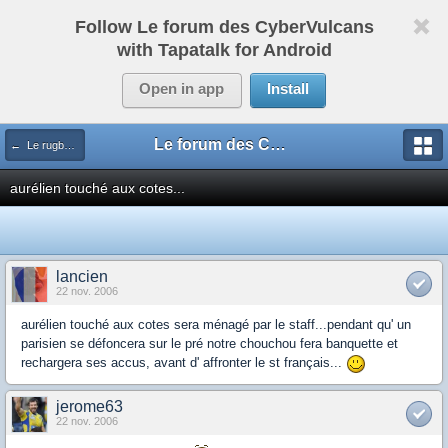
Follow Le forum des CyberVulcans
with Tapatalk for Android
Open in app
Install
Le forum des CyberVulcans
← Le rugby international
aurélien touché aux cotes...
lancien
22 nov. 2006
aurélien touché aux cotes sera ménagé par le staff...pendant qu' un
parisien se défoncera sur le pré notre chouchou fera banquette et
rechargera ses accus, avant d' affronter le st français...
jerome63
22 nov. 2006