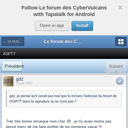
Follow Le forum des CyberVulcans
with Tapatalk for Android
Open in app
Install
Le forum des CyberVulcans
← LE RUGBY DE CHEZ NOUS
ASPTT
Précédent
Suivant
»
gdz
21 juin 2007
gdz, je pense qu'il serait pas mal que tu inclues l'adresse du forum de
l'ASPTT dans ta signature, tu ne crois pas ?
Très très bonne remarque mon cher JB , je n'y avais meme pas
pensé merci de me faire profiter de ton immense savoir !!!