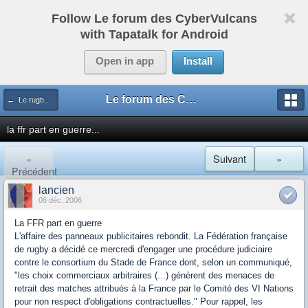
Follow Le forum des CyberVulcans
with Tapatalk for Android
Open in app
Install
Le forum des CyberVulcans
← Le rugby international
la ffr part en guerre...
«
Suivant
»
Précédent
lancien
06 déc. 2006
La FFR part en guerre
L'affaire des panneaux publicitaires rebondit. La Fédération française
de rugby a décidé ce mercredi d'engager une procédure judiciaire
contre le consortium du Stade de France dont, selon un communiqué,
"les choix commerciaux arbitraires (...) génèrent des menaces de
retrait des matches attribués à la France par le Comité des VI Nations
pour non respect d'obligations contractuelles." Pour rappel, les