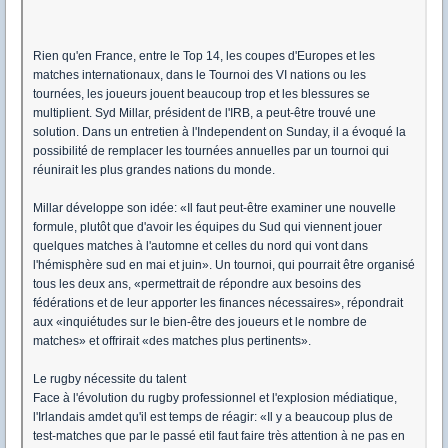
Rien qu'en France, entre le Top 14, les coupes d'Europes et les
matches internationaux, dans le Tournoi des VI nations ou les
tournées, les joueurs jouent beaucoup trop et les blessures se
multiplient. Syd Millar, président de l'IRB, a peut-être trouvé une
solution. Dans un entretien à l'Independent on Sunday, il a évoqué la
possibilité de remplacer les tournées annuelles par un tournoi qui
réunirait les plus grandes nations du monde.
Millar développe son idée: «Il faut peut-être examiner une nouvelle
formule, plutôt que d'avoir les équipes du Sud qui viennent jouer
quelques matches à l'automne et celles du nord qui vont dans
l'hémisphère sud en mai et juin». Un tournoi, qui pourrait être organisé
tous les deux ans, «permettrait de répondre aux besoins des
fédérations et de leur apporter les finances nécessaires», répondrait
aux «inquiétudes sur le bien-être des joueurs et le nombre de
matches» et offrirait «des matches plus pertinents».
Le rugby nécessite du talent
Face à l'évolution du rugby professionnel et l'explosion médiatique,
l'Irlandais amdet qu'il est temps de réagir: «Il y a beaucoup plus de
test-matches que par le passé etil faut faire très attention à ne pas en