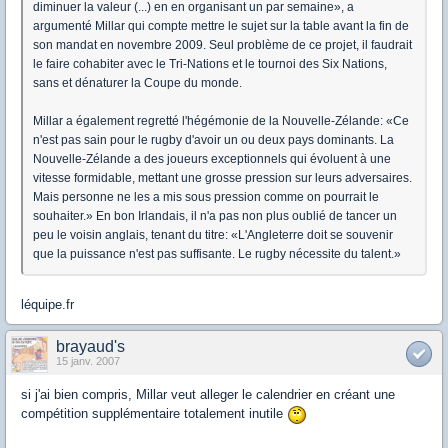
diminuer la valeur (...) en en organisant un par semaine», a
argumenté Millar qui compte mettre le sujet sur la table avant la fin de
son mandat en novembre 2009. Seul problème de ce projet, il faudrait
le faire cohabiter avec le Tri-Nations et le tournoi des Six Nations,
sans et dénaturer la Coupe du monde.
Millar a également regretté l'hégémonie de la Nouvelle-Zélande: «Ce
n'est pas sain pour le rugby d'avoir un ou deux pays dominants. La
Nouvelle-Zélande a des joueurs exceptionnels qui évoluent à une
vitesse formidable, mettant une grosse pression sur leurs adversaires.
Mais personne ne les a mis sous pression comme on pourrait le
souhaiter.» En bon Irlandais, il n'a pas non plus oublié de tancer un
peu le voisin anglais, tenant du titre: «L'Angleterre doit se souvenir
que la puissance n'est pas suffisante. Le rugby nécessite du talent.»
léquipe.fr
brayaud's
15 janv. 2007
si j'ai bien compris, Millar veut alleger le calendrier en créant une
compétition supplémentaire totalement inutile