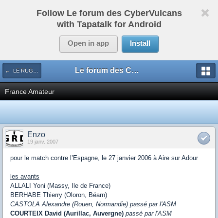
Follow Le forum des CyberVulcans
with Tapatalk for Android
Open in app
Install
Le forum des CyberVulcans
← LE RUGBY DE CHEZ NOUS
France Amateur
Enzo
19 janv. 2007
pour le match contre l’Espagne, le 27 janvier 2006 à Aire sur Adour
les avants
ALLALI Yoni (Massy, Ile de France)
BERHABE Thierry (Oloron, Béarn)
CASTOLA Alexandre (Rouen, Normandie) passé par l'ASM
COURTEIX David (Aurillac, Auvergne)
passé par l'ASM