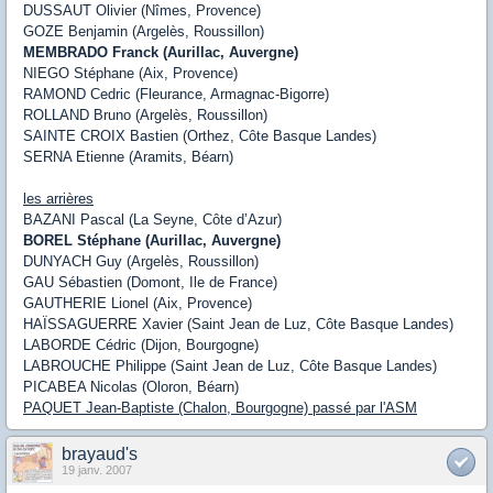
DUSSAUT Olivier (Nîmes, Provence)
GOZE Benjamin (Argelès, Roussillon)
MEMBRADO Franck (Aurillac, Auvergne)
NIEGO Stéphane (Aix, Provence)
RAMOND Cedric (Fleurance, Armagnac-Bigorre)
ROLLAND Bruno (Argelès, Roussillon)
SAINTE CROIX Bastien (Orthez, Côte Basque Landes)
SERNA Etienne (Aramits, Béarn)
les arrières
BAZANI Pascal (La Seyne, Côte d’Azur)
BOREL Stéphane (Aurillac, Auvergne)
DUNYACH Guy (Argelès, Roussillon)
GAU Sébastien (Domont, Ile de France)
GAUTHERIE Lionel (Aix, Provence)
HAÏSSAGUERRE Xavier (Saint Jean de Luz, Côte Basque Landes)
LABORDE Cédric (Dijon, Bourgogne)
LABROUCHE Philippe (Saint Jean de Luz, Côte Basque Landes)
PICABEA Nicolas (Oloron, Béarn)
PAQUET Jean-Baptiste (Chalon, Bourgogne) passé par l'ASM
brayaud's
19 janv. 2007