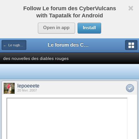
Follow Le forum des CyberVulcans
with Tapatalk for Android
Open in app
Install
Le forum des CyberVulcans
← Le rugby international
des nouvelles des diables rouges
lepoeeete
20 févr. 2007