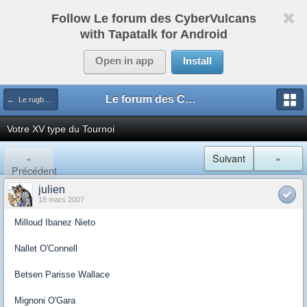
Follow Le forum des CyberVulcans
with Tapatalk for Android
Open in app
Install
Le forum des CyberVulcans
← Le rugby international
Votre XV type du Tournoi
«
Suivant
»
Précédent
julien
18 mars 2007
Milloud Ibanez Nieto
Nallet O'Connell
Betsen Parisse Wallace
Mignoni O'Gara