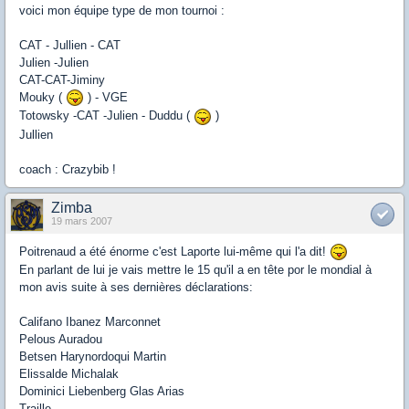
voici mon équipe type de mon tournoi :
CAT - Jullien - CAT
Julien -Julien
CAT-CAT-Jiminy
Mouky (
) - VGE
Totowsky -CAT -Julien - Duddu (
)
Jullien
coach : Crazybib !
Zimba
19 mars 2007
Poitrenaud a été énorme c'est Laporte lui-même qui l'a dit!
En parlant de lui je vais mettre le 15 qu'il a en tête por le mondial à
mon avis suite à ses dernières déclarations:
Califano Ibanez Marconnet
Pelous Auradou
Betsen Harynordoqui Martin
Elissalde Michalak
Dominici Liebenberg Glas Arias
Traille