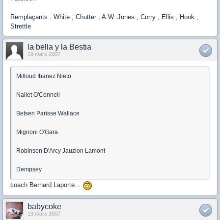
Remplaçants : White , Chutter , A.W. Jones , Corry , Ellis , Hook ,
Strettle
la bella y la Bestia
19 mars 2007
Milloud Ibanez Nieto
Nallet O'Connell
Betsen Parisse Wallace
Mignoni O'Gara
Robinson D'Arcy Jauzion Lamont
Dempsey
coach Bernard Laporte...
babycoke
19 mars 2007