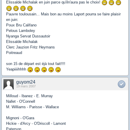
Elissalde Michalak en juin parce qu'iln'aura pas le choix!
Pauvre toulousain... Mais bon au moins Laport pourra se faire plaisir
en juin:
Poux Bru Califano
Pelous Lamboley
Nyanga Servat Dussautoir
Elissalde Michalak
Clerc Jauzion Fritz Heymans
Poitreaud
son 15 de départ est éjà tout fait!!!!
Yeapiiiihhhh
guyom24
19 mars 2007
Milloud - Ibanez - E. Murray
Nallet - O'Connell
M. Williams - Parisse - Wallace
Mignoni - O'Gara
Hickie - d'Arcy - O'Driscoll - Lamont
Paterson