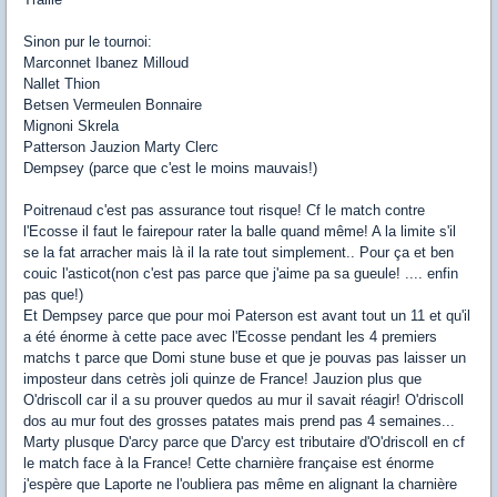
Sinon pur le tournoi:
Marconnet Ibanez Milloud
Nallet Thion
Betsen Vermeulen Bonnaire
Mignoni Skrela
Patterson Jauzion Marty Clerc
Dempsey (parce que c'est le moins mauvais!)
Poitrenaud c'est pas assurance tout risque! Cf le match contre
l'Ecosse il faut le fairepour rater la balle quand même! A la limite s'il
se la fat arracher mais là il la rate tout simplement.. Pour ça et ben
couic l'asticot(non c'est pas parce que j'aime pa sa gueule! .... enfin
pas que!)
Et Dempsey parce que pour moi Paterson est avant tout un 11 et qu'il
a été énorme à cette pace avec l'Ecosse pendant les 4 premiers
matchs t parce que Domi stune buse et que je pouvas pas laisser un
imposteur dans cetrès joli quinze de France! Jauzion plus que
O'driscoll car il a su prouver quedos au mur il savait réagir! O'driscoll
dos au mur fout des grosses patates mais prend pas 4 semaines...
Marty plusque D'arcy parce que D'arcy est tributaire d'O'driscoll en cf
le match face à la France! Cette charnière française est énorme
j'espère que Laporte ne l'oubliera pas même en alignant la charnière