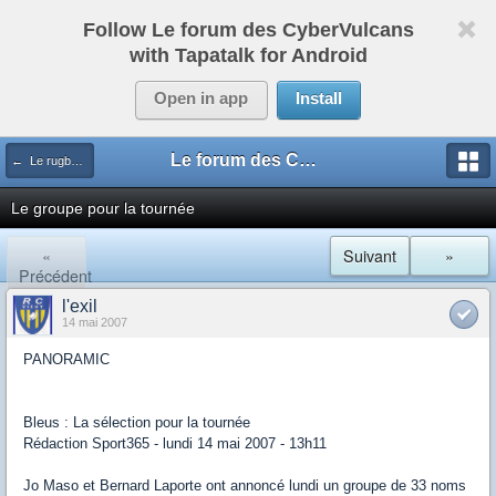
Follow Le forum des CyberVulcans
with Tapatalk for Android
Open in app
Install
Le forum des CyberVulcans
← Le rugby international
Le groupe pour la tournée
«
Suivant
»
Précédent
l'exil
14 mai 2007
PANORAMIC
Bleus : La sélection pour la tournée
Rédaction Sport365 - lundi 14 mai 2007 - 13h11
Jo Maso et Bernard Laporte ont annoncé lundi un groupe de 33 noms