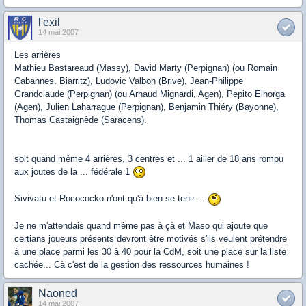
l'exil
14 mai 2007
Les arrières
Mathieu Bastareaud (Massy), David Marty (Perpignan) (ou Romain
Cabannes, Biarritz), Ludovic Valbon (Brive), Jean-Philippe
Grandclaude (Perpignan) (ou Arnaud Mignardi, Agen), Pepito Elhorga
(Agen), Julien Laharrague (Perpignan), Benjamin Thiéry (Bayonne),
Thomas Castaignède (Saracens).
soit quand même 4 arrières, 3 centres et ... 1 ailier de 18 ans rompu
aux joutes de la ... fédérale 1
Sivivatu et Rocococko n'ont qu'à bien se tenir....
Je ne m'attendais quand même pas à çà et Maso qui ajoute que
certians joueurs présents devront être motivés s'ils veulent prétendre
à une place parmi les 30 à 40 pour la CdM, soit une place sur la liste
cachée... Cà c'est de la gestion des ressources humaines !
Naoned
14 mai 2007