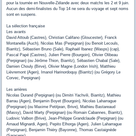
pour la tournée en Nouvelle-Zélande avec deux matchs les 2 et 9 juin.
Aucun des demi-finalistes du Top 14 ne sera du voyage et sept noms
sont en suspens.
La sélection française
Les avants
David Attoub (Castres), Christian Califano (Gloucester), Franck
Montanella (Auch), Nicolas Mas (Perpignan) (ou Benoit Lecouls,
Biarritz), Sébastien Bruno (Sale), Raphaël Ibanez (Wasps) (cap),
Pascal Papé (Castres), Julien Pierre (Bourgoin), Olivier Olibeau
(Perpignan) (ou Jérôme Thion, Biarritz), Sébastien Chabal (Sale),
Damien Chouly (Birve), Olivier Magne (London Irish), Matthieu
Lièvremont (Agen), Imanol Harinordoquy (Biarritz) (ou Grégory Le
Corvec, Perpignan)
Les arrières
Nicolas Durand (Perpignan) (ou Dimitri Yachvili, Biarritz), Mathieu
Barrau (Agen), Benjamin Boyet (Bourgoin), Nicolas Laharrague
(Perpignan) (ou Maxime Petitjean, Brive), Mathieu Bastareaud
(Massy), David Marty (Perpignan) (ou Romain Cabannes, Biarritz),
Ludovic Valbon (Brive), Jean-Philippe Grandclaude (Perpignan) (ou
Arnaud Mignardi, Agen), Pepito Elhorga (Agen), Julien Laharrague
(Perpignan), Benjamin Thiéry (Bayonne), Thomas Castaignède
(Saracens).