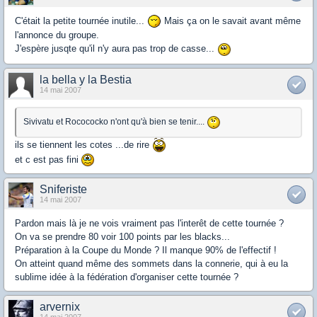
C'était la petite tournée inutile...
Mais ça on le savait avant même
l'annonce du groupe.
J'espère jusqte qu'il n'y aura pas trop de casse...
la bella y la Bestia
14 mai 2007
Sivivatu et Rocococko n'ont qu'à bien se tenir....
ils se tiennent les cotes ...de rire
et c est pas fini
Sniferiste
14 mai 2007
Pardon mais là je ne vois vraiment pas l'interêt de cette tournée ?
On va se prendre 80 voir 100 points par les blacks...
Préparation à la Coupe du Monde ? Il manque 90% de l'effectif !
On atteint quand même des sommets dans la connerie, qui à eu la
sublime idée à la fédération d'organiser cette tournée ?
arvernix