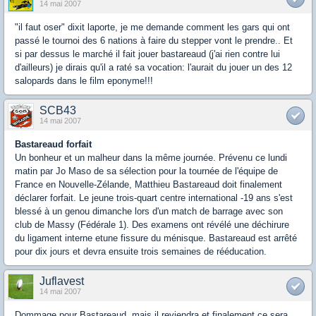
14 mai 2007
"il faut oser" dixit laporte, je me demande comment les gars qui ont
passé le tournoi des 6 nations à faire du stepper vont le prendre.. Et
si par dessus le marché il fait jouer bastareaud (j'ai rien contre lui
d'ailleurs) je dirais qu'il a raté sa vocation: l'aurait du jouer un des 12
salopards dans le film eponyme!!!
SCB43
14 mai 2007
Bastareaud forfait
Un bonheur et un malheur dans la même journée. Prévenu ce lundi
matin par Jo Maso de sa sélection pour la tournée de l'équipe de
France en Nouvelle-Zélande, Matthieu Bastareaud doit finalement
déclarer forfait. Le jeune trois-quart centre international -19 ans s'est
blessé à un genou dimanche lors d'un match de barrage avec son
club de Massy (Fédérale 1). Des examens ont révélé une déchirure
du ligament interne etune fissure du ménisque. Bastareaud est arrêté
pour dix jours et devra ensuite trois semaines de rééducation.
Juflavest
14 mai 2007
Dommage pour Bastareaud, mais il reviendra et finalement ce sera