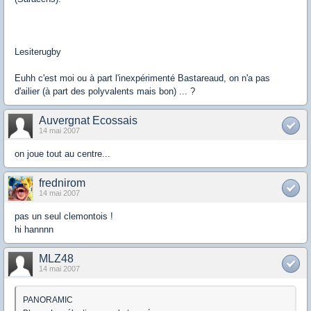
Lesiterugby
Euhh c'est moi ou à part l'inexpérimenté Bastareaud, on n'a pas
d'ailier (à part des polyvalents mais bon) ... ?
Auvergnat Ecossais
14 mai 2007
on joue tout au centre...
frednirom
14 mai 2007
pas un seul clemontois !
hi hannnn
MLZ48
14 mai 2007
PANORAMIC