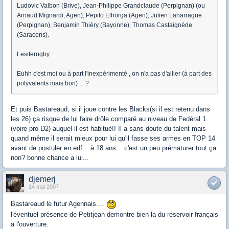
Ludovic Valbon (Brive), Jean-Philippe Grandclaude (Perpignan) (ou
Arnaud Mignardi, Agen), Pepito Elhorga (Agen), Julien Laharrague
(Perpignan), Benjamin Thiéry (Bayonne), Thomas Castaignède
(Saracens).
Lesiterugby
Euhh c'est moi ou à part l'inexpérimenté , on n'a pas d'ailier (à part des
polyvalents mais bon) ... ?
Et puis Bastareaud, si il joue contre les Blacks(si il est retenu dans
les 26) ça risque de lui faire drôle comparé au niveau de Fedéral 1
(voire pro D2) auquel il est habitué!! Il a sans doute du talent mais
quand même il serait mieux pour lui qu'il fasse ses armes en TOP 14
avant de postuler en edf... à 18 ans... c'est un peu prématurer tout ça
non? bonne chance a lui...
djemerj
14 mai 2007
Bastareaud le futur Agennais....
l'éventuel présence de Petitjean demontre bien la du réservoir français
a l'ouverture.