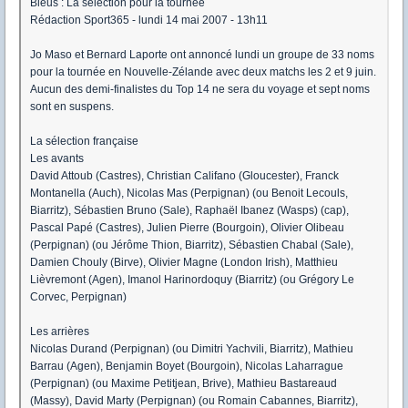
Bleus : La sélection pour la tournée
Rédaction Sport365 - lundi 14 mai 2007 - 13h11
Jo Maso et Bernard Laporte ont annoncé lundi un groupe de 33 noms
pour la tournée en Nouvelle-Zélande avec deux matchs les 2 et 9 juin.
Aucun des demi-finalistes du Top 14 ne sera du voyage et sept noms
sont en suspens.
La sélection française
Les avants
David Attoub (Castres), Christian Califano (Gloucester), Franck
Montanella (Auch), Nicolas Mas (Perpignan) (ou Benoit Lecouls,
Biarritz), Sébastien Bruno (Sale), Raphaël Ibanez (Wasps) (cap),
Pascal Papé (Castres), Julien Pierre (Bourgoin), Olivier Olibeau
(Perpignan) (ou Jérôme Thion, Biarritz), Sébastien Chabal (Sale),
Damien Chouly (Birve), Olivier Magne (London Irish), Matthieu
Lièvremont (Agen), Imanol Harinordoquy (Biarritz) (ou Grégory Le
Corvec, Perpignan)
Les arrières
Nicolas Durand (Perpignan) (ou Dimitri Yachvili, Biarritz), Mathieu
Barrau (Agen), Benjamin Boyet (Bourgoin), Nicolas Laharrague
(Perpignan) (ou Maxime Petitjean, Brive), Mathieu Bastareaud
(Massy), David Marty (Perpignan) (ou Romain Cabannes, Biarritz),