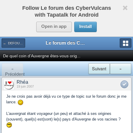
Follow Le forum des CyberVulcans
with Tapatalk for Android
Open in app
Install
Le forum des CyberVulcans
← DEFOULOIR
De quel coin d'Auvergne êtes-vous orig...
«
Suivant
»
Précédent
Rhéa
19 juin 2007
Je ne crois pas avoir déjà vu ce type de topic sur le forum donc je me
lance.
L'auvergnat étant voyageur (un peu) et attaché à ses origines
(souvent), quel(s) est(sont) le(s) pays d'Auvergne de vos racines ?