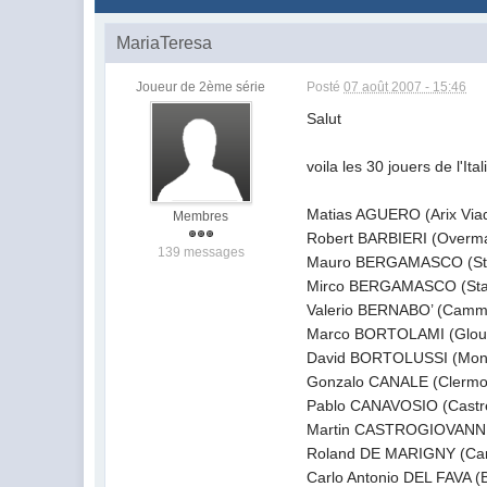
MariaTeresa
Joueur de 2ème série
Posté
07 août 2007 - 15:46
Salut
voila les 30 jouers de l'Ital
Matias AGUERO (Arix Viad
Membres
Robert BARBIERI (Overmac
139 messages
Mauro BERGAMASCO (Stade
Mirco BERGAMASCO (Stade
Valerio BERNABO’ (Cammi 
Marco BORTOLAMI (Glouces
David BORTOLUSSI (Montpe
Gonzalo CANALE (Clermont
Pablo CANAVOSIO (Castres
Martin CASTROGIOVANNI (L
Roland DE MARIGNY (Camm
Carlo Antonio DEL FAVA (B