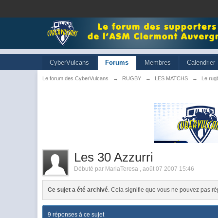
CyberVulcans
Forums
Membres
Calendrier
Le forum des CyberVulcans
→
RUGBY
→
LES MATCHS
→
Le rugb
Les 30 Azzurri
Débuté par
MariaTeresa
,
août 07 2007 15:46
Ce sujet a été archivé
. Cela signifie que vous ne pouvez pas ré
9 réponses à ce sujet