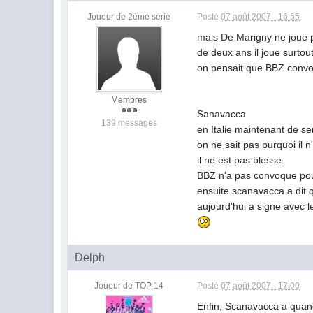
Joueur de 2ème série
Posté
07 août 2007 - 16:55
mais De Marigny ne joue 
de deux ans il joue surtout
on pensait que BBZ convoq
Membres
Sanavacca
139 messages
en Italie maintenant de se
on ne sait pas purquoi il 
il ne est pas blesse.
BBZ n'a pas convoque pour l
ensuite scanavacca a dit qu
aujourd'hui a signe avec l
Delph
Joueur de TOP 14
Posté
07 août 2007 - 17:00
Enfin, Scanavacca a quand 