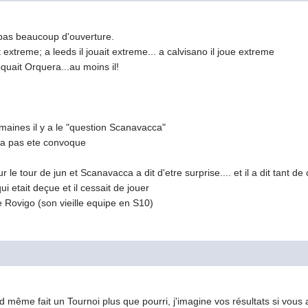
pas beaucoup d'ouverture.
 extreme; a leeds il jouait extreme... a calvisano il joue extreme
uait Orquera...au moins il!
maines il y a le "question Scanavacca"
n'a pas ete convoque
e tour de jun et Scanavacca a dit d'etre surprise.... et il a dit tant de
i etait deçue et il cessait de jouer
e Rovigo (son vieille equipe en S10)
même fait un Tournoi plus que pourri, j'imagine vos résultats si vous 