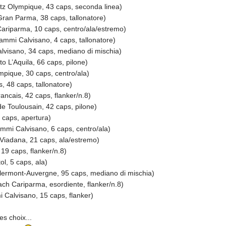
tz Olympique, 43 caps, seconda linea)
ran Parma, 38 caps, tallonatore)
riparma, 10 caps, centro/ala/estremo)
mi Calvisano, 4 caps, tallonatore)
isano, 34 caps, mediano di mischia)
o L’Aquila, 66 caps, pilone)
mpique, 30 caps, centro/ala)
48 caps, tallonatore)
ncais, 42 caps, flanker/n.8)
e Toulousain, 42 caps, pilone)
caps, apertura)
i Calvisano, 6 caps, centro/ala)
iadana, 21 caps, ala/estremo)
19 caps, flanker/n.8)
l, 5 caps, ala)
rmont-Auvergne, 95 caps, mediano di mischia)
 Cariparma, esordiente, flanker/n.8)
Calvisano, 15 caps, flanker)
es choix...