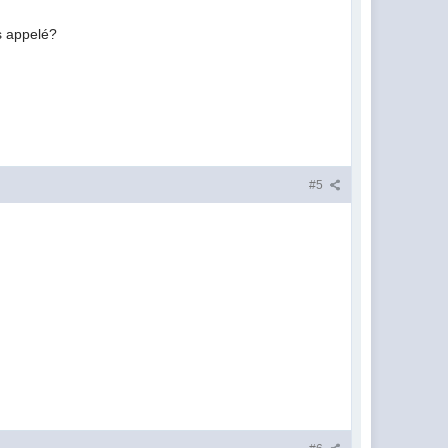
s appelé?
#5