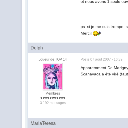
et nous avons 1 seule ouv
ps: si je me suis trompe, 
Merci!
Delph
Joueur de TOP 14
Posté
07 août 2007 - 16:39
Apparemment De Marigny e
Scanavaca a été viré (fau
Membres
3 192 messages
MariaTeresa