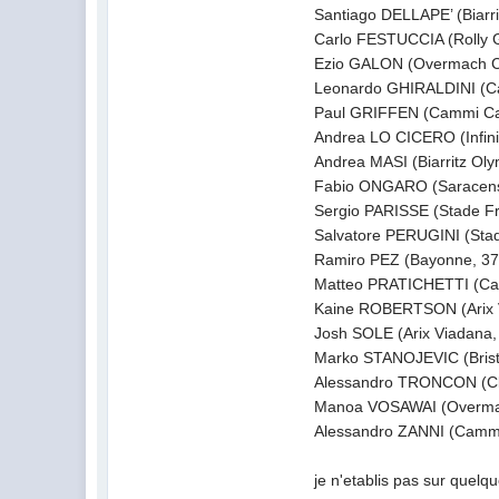
Santiago DELLAPE’ (Biarri
Carlo FESTUCCIA (Rolly G
Ezio GALON (Overmach Ca
Leonardo GHIRALDINI (Cam
Paul GRIFFEN (Cammi Calv
Andrea LO CICERO (Infinit
Andrea MASI (Biarritz Oly
Fabio ONGARO (Saracens, 
Sergio PARISSE (Stade Fra
Salvatore PERUGINI (Stad
Ramiro PEZ (Bayonne, 37 
Matteo PRATICHETTI (Camm
Kaine ROBERTSON (Arix V
Josh SOLE (Arix Viadana, 
Marko STANOJEVIC (Bristo
Alessandro TRONCON (Cle
Manoa VOSAWAI (Overmach
Alessandro ZANNI (Cammi 
je n'etablis pas sur quelqu