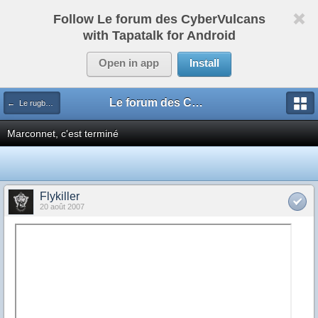
Follow Le forum des CyberVulcans
with Tapatalk for Android
Open in app
Install
Le forum des CyberVulcans
← Le rugby international
Marconnet, c'est terminé
Flykiller
20 août 2007