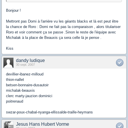
Bonjour !
Mettront pas Domi à l'arriére vu les géants blacks et là est peut être
la chance de Roro : Domi ne fait pas la comparaison , alors titulariser
Roro et voir comment ça se passe .Sinon le reste de l'équipe avec
Michalak à la place de Beauxis ça sera celle là je pense .
Kiss
dandy ludique
30 sept. 2007
devillier-ibanez-milloud
thion-nallet
betsen-bonnaire-dusautoir
michalak-beauxis
clerc marty-jauzion dominici
poitrenaud
swzar-poux-chabal-nyanga-ellissalde-traille-heymans
Jesus Hans Hubert Vorme