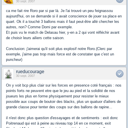
30 sept. 2007
ca me fait rire Roro par si par là. Je l'ai trouvé un peu feignassou
aujourd'hui, on se demande si il avait conscience de jouer sa place en
quart. Ok il a touché 3 ballons mais il faut peut-être allé chercher les
autres, non? Comme Domi par exemple.
Et puis vu le match de Delasau hier, y-en a 2 qui vont réfléchir avant
de choisir leurs ailiers cette saison.
Conclusion: j'aimerai qu'il soit plus explosif notre Roro.(Clerc par
exemple, j'aime pas trop mais force est de constater que c'est un
puncheur)
rueducourage
30 sept. 2007
On y voit bcp plus clair sur les forces en presence coté français : nos
points forts ne peuvent etre que le jeu au pied et la solidité de nos
joueurs les plus en forme physiquement pour resister le mieux
possible aux coups de boutoir des blacks, plus un quatuor d'ailiers de
grande classe pour tenter des coups sur des ballons de rapine...
il n'est donc plus question d'essayages et de sentiments : exit donc
Poitrenaud qui est à peine au niveau top 14 en ce moment, exit