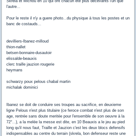
Skrela et Michou en 10 qui ont chacun été plus decevants l'un que
l'autre...
Pour le reste il n'y a guere photo...du physique à tous les postes et un
banc de costauds...
devilliers-Ibanez-milloud
thion-nallet
betsen-bonnaire-dusautoir
elissalde-beauxis
clerc traille jauzion rougerie
heymans
schwarzy poux pelous chabal martin
michalak dominici
Ibanez se doit de conduire ses troupes au sacrifice, en deuxieme
ligne Pelous n'est plus titulaire (ce feroce combat n'est plus de son
age, rentrée sans doute meritée pour l'ensemble de son oeuvre à la
72°...), a la melée la messe est dite, en 10 Beauxis a le jeu au pied
long qu'il nous faut, Traille et Jauzion c'est les deux blocs defensifs
indispensables au centre du terrain (skrela, bon defenseur reste une