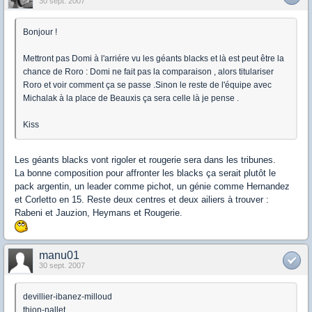
30 sept. 2007
Bonjour !
Mettront pas Domi à l'arriére vu les géants blacks et là est peut être la
chance de Roro : Domi ne fait pas la comparaison , alors titulariser
Roro et voir comment ça se passe .Sinon le reste de l'équipe avec
Michalak à la place de Beauxis ça sera celle là je pense .
Kiss
Les géants blacks vont rigoler et rougerie sera dans les tribunes.
La bonne composition pour affronter les blacks ça serait plutôt le
pack argentin, un leader comme pichot, un génie comme Hernandez
et Corletto en 15. Reste deux centres et deux ailiers à trouver :
Rabeni et Jauzion, Heymans et Rougerie.
manu01
30 sept. 2007
devillier-ibanez-milloud
thion-nallet