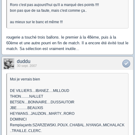
Roro c'est pas aujourd'hui qu'il a marqué des points !!!!
bon pas que de sa faute, mais c'est comme ça..
au mieux sur le banc et même !!!
rougerie a touché trois ballons. le premier à la 48ème, puis à la
60ème et une autre pourri en fin de match. Il a encore été évité tout le
match. Sa sélection est vraiment inutile...
duddu
30 sept. 2007
Moi je verrais bien
DE VILLIERS....IBANEZ.....MILLOUD
THION.........NALLET
BETSEN....BONNAIRE....DUSSAUTOIR
JBE............BEAUXIS
HEYMANS...JAUZION...MARTY...RORO
DOMINICI
Remplaçants:SZARZEWSKI..POUX..CHABAL..NYANGA..MICHALACK
..TRAILLE..CLERC.