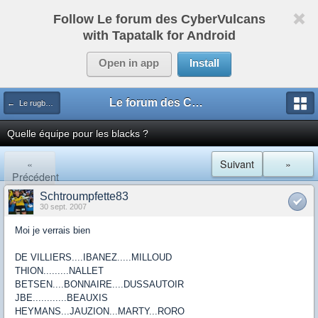
Follow Le forum des CyberVulcans
with Tapatalk for Android
Open in app
Install
Le forum des CyberVulcans
← Le rugby international
Quelle équipe pour les blacks ?
«
Suivant
»
Précédent
Schtroumpfette83
30 sept. 2007
Moi je verrais bien
DE VILLIERS....IBANEZ.....MILLOUD
THION.........NALLET
BETSEN....BONNAIRE....DUSSAUTOIR
JBE............BEAUXIS
HEYMANS...JAUZION...MARTY...RORO