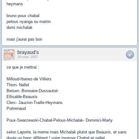
heymans
bruno poux chabal
pelous nyanga ou martin
domi michalak
mais j'aurai pas bon
brayaud's
30 sept. 2007
ce que je mettrai :
Milloud-Ibanez-de Villiers
Thion- Nallet
Betsen -Bonnaire-Dussautoir
Ellisalde-Beauxis
Clerc- Jauzion-Traille-Heymans
Poitrenaud
Poux-Swarzewski-Chabal-Pelous-Michalak- Dominici-Marty
selon Laporte, la meme mais Michalak plutot que Beauxis, et sans
doute un banc différent ! voire inverser Chabal et nallet