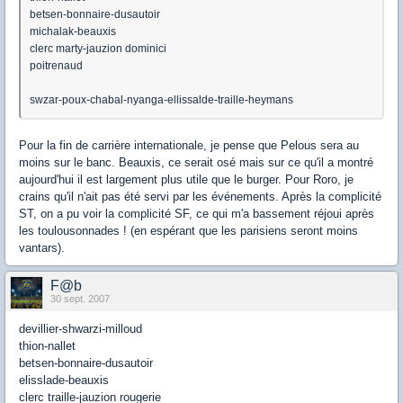
betsen-bonnaire-dusautoir
michalak-beauxis
clerc marty-jauzion dominici
poitrenaud
swzar-poux-chabal-nyanga-ellissalde-traille-heymans
Pour la fin de carrière internationale, je pense que Pelous sera au
moins sur le banc. Beauxis, ce serait osé mais sur ce qu'il a montré
aujourd'hui il est largement plus utile que le burger. Pour Roro, je
crains qu'il n'ait pas été servi par les événements. Après la complicité
ST, on a pu voir la complicité SF, ce qui m'a bassement réjoui après
les toulousonnades ! (en espérant que les parisiens seront moins
vantars).
F@b
30 sept. 2007
devillier-shwarzi-milloud
thion-nallet
betsen-bonnaire-dusautoir
elisslade-beauxis
clerc traille-jauzion rougerie