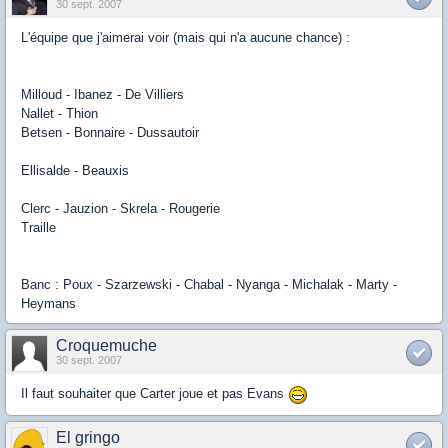
30 sept. 2007
L'équipe que j'aimerai voir (mais qui n'a aucune chance) :
Milloud - Ibanez - De Villiers
Nallet - Thion
Betsen - Bonnaire - Dussautoir
Ellisalde - Beauxis
Clerc - Jauzion - Skrela - Rougerie
Traille
Banc : Poux - Szarzewski - Chabal - Nyanga - Michalak - Marty -
Heymans
Croquemuche
30 sept. 2007
Il faut souhaiter que Carter joue et pas Evans
El gringo