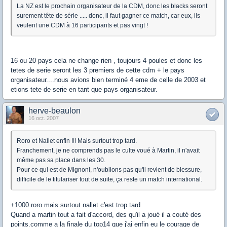
La NZ est le prochain organisateur de la CDM, donc les blacks seront
surement tête de série ..... donc, il faut gagner ce match, car eux, ils
veulent une CDM à 16 participants et pas vingt !
16 ou 20 pays cela ne change rien , toujours 4 poules et donc les
tetes de serie seront les 3 premiers de cette cdm + le pays
organisateur....nous avions bien terminé 4 eme de celle de 2003 et
etions tete de serie en tant que pays organisateur.
herve-beaulon
16 oct. 2007
Roro et Nallet enfin !!! Mais surtout trop tard.
Franchement, je ne comprends pas le culte voué à Martin, il n'avait
même pas sa place dans les 30.
Pour ce qui est de Mignoni, n'oublions pas qu'il revient de blessure,
difficile de le titulariser tout de suite, ça reste un match international.
+1000 roro mais surtout nallet c'est trop tard
Quand a martin tout a fait d'accord, des qu'il a joué il a couté des
points.comme a la finale du top14 que j'ai enfin eu le courage de