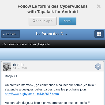
Follow Le forum des CyberVulcans
with Tapatalk for Android
Open in app
Install
Le forum des CyberVulcans
← Le rugby international
Ca commence à parler ,Laporte .....
duddu
14 oct. 2007
Bonjour !
Un premier interwiew , ça commence à causer sur bernie ,va falloir
s'attendre à quelques belles parties dans les prochains jours ...
http://www.rugbyrama...to1346617.shtml
Au contraire du jeu à bernie ça va attaquer de tous les cotés !!