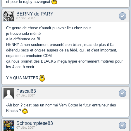
et pour le rugby auvergnat
BERNY de PARY
07 déc. 2007
Ce genre de chose n'aurait pu avoir lieu chez nous
je trouve cela mérité
à la différence de BL
HENRY à non seulement présenté son bilan , mais de plus il l'a
défendu becs et ongles auprès de sa fédé, qui, et c'est important,
organise la prochaine CDM
ça nous promet des BLACKS méga hyper enormement motivés pour
les 4 ans à venir
Y A QU'A MATTER
Pascal63
07 déc. 2007
-Ah bon ? c'est pas un nommé Vern Cotter le futur entraineur des
Blacks ?
Schtroumpfette83
07 déc. 2007