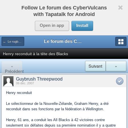
Follow Le forum des CyberVulcans
with Tapatalk for Android
Open in app
Install
Le forum des CyberVulcans
← Le rugby international
Henry reconduit à la tête des Blacks
«
Suivant
»
Précédent
Guybrush Threepwood
06 déc. 2007
Henry reconduit
Le sélectionneur de la Nouvelle-Zélande, Graham Henry, a été
reconduit dans ses fonctions par la fédération à Wellington.
Henry, 61 ans, a conduit les All Blacks à 42 victoires contre
seulement six défaites depuis sa première nomination il y a quatre