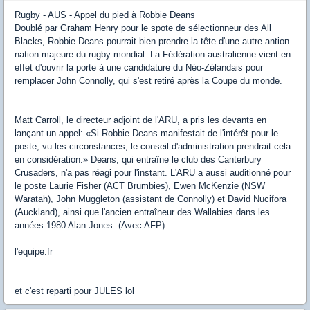
Rugby - AUS - Appel du pied à Robbie Deans
Doublé par Graham Henry pour le spote de sélectionneur des All
Blacks, Robbie Deans pourrait bien prendre la tête d'une autre antion
nation majeure du rugby mondial. La Fédération australienne vient en
effet d'ouvrir la porte à une candidature du Néo-Zélandais pour
remplacer John Connolly, qui s'est retiré après la Coupe du monde.
Matt Carroll, le directeur adjoint de l'ARU, a pris les devants en
lançant un appel: «Si Robbie Deans manifestait de l'intérêt pour le
poste, vu les circonstances, le conseil d'administration prendrait cela
en considération.» Deans, qui entraîne le club des Canterbury
Crusaders, n'a pas réagi pour l'instant. L'ARU a aussi auditionné pour
le poste Laurie Fisher (ACT Brumbies), Ewen McKenzie (NSW
Waratah), John Muggleton (assistant de Connolly) et David Nucifora
(Auckland), ainsi que l'ancien entraîneur des Wallabies dans les
années 1980 Alan Jones. (Avec AFP)
l'equipe.fr
et c'est reparti pour JULES lol