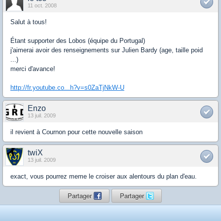
11 oct. 2008
Salut à tous!
Étant supporter des Lobos (équipe du Portugal)
j'aimerai avoir des renseignements sur Julien Bardy (age, taille poid
...)
merci d'avance!
http://fr.youtube.co...h?v=s0ZaTjNkW-U
Enzo
13 juil. 2009
il revient à Cournon pour cette nouvelle saison
twiX
13 juil. 2009
exact, vous pourrez meme le croiser aux alentours du plan d'eau.
Partager
Partager