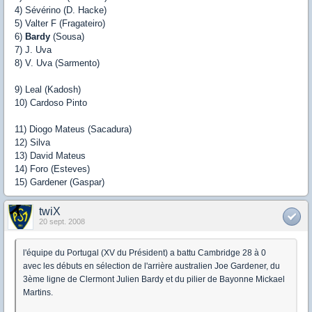
4) Sévérino (D. Hacke)
5) Valter F (Fragateiro)
6)
Bardy
(Sousa)
7) J. Uva
8) V. Uva (Sarmento)
9) Leal (Kadosh)
10) Cardoso Pinto
11) Diogo Mateus (Sacadura)
12) Silva
13) David Mateus
14) Foro (Esteves)
15) Gardener (Gaspar)
twiX
20 sept. 2008
l'équipe du Portugal (XV du Président) a battu Cambridge 28 à 0
avec les débuts en sélection de l'arrière australien Joe Gardener, du
3ème ligne de Clermont Julien Bardy et du pilier de Bayonne Mickael
Martins.