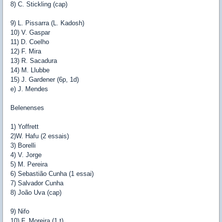
8) C. Stickling (cap)
9) L. Pissarra (L. Kadosh)
10) V. Gaspar
11) D. Coelho
12) F. Mira
13) R. Sacadura
14) M. Llubbe
15) J. Gardener (6p, 1d)
e) J. Mendes
Belenenses
1) Yoffrett
2)W. Hafu (2 essais)
3) Borelli
4) V. Jorge
5) M. Pereira
6) Sebastião Cunha (1 essai)
7) Salvador Cunha
8) João Uva (cap)
9) Nifo
10) F. Moreira (1 t)