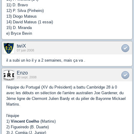
11) D. Bravo
12) P. Silva (Pinheiro)
13) Diogo Mateus
14) David Mateus (1 essai)
15) D. Miranda
e) Bryce Bevin
twiX
07 juin 2008
il a subi un ko il y a 2 semaines, mais ça va .
Enzo
20 sept. 2008
l'équipe du Portugal (XV du Président) a battu Cambridge 28 à 0
avec les débuts en sélection de l'arrière australien Joe Gardener, du
3ème ligne de Clermont Julien Bardy et du pilier de Bayonne Mickael
Martins.
l'équipe
1)
Vincent Coelho
(Martins)
2) Figueiredo (B. Duarte)
3) J. Corréia (J. Junior)