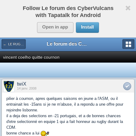
Follow Le forum des CyberVulcans
with Tapatalk for Android
Open in app
Install
Le forum des CyberVulcans
← LE RUGBY DE CHEZ NOUS
vincent coelho quitte cournon
twiX
14 janv. 2008
pilier à cournon, apres quelques saisons en jeune a l'ASM, ou il
entrainait les -15ans si je ne m'abuse, il a repondu a une offre pour
rejoindre lisbonne.
il a deja des selections en -21 portugais, et a de bonnes chances
d'etre selectionné en equipe 1 qui a fait honneur au rugby durant la
CDM.
bonne chance a lui