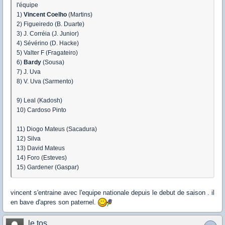
l'équipe
1)
Vincent Coelho
(Martins)
2) Figueiredo (B. Duarte)
3) J. Corréia (J. Junior)
4) Sévérino (D. Hacke)
5) Valter F (Fragateiro)
6)
Bardy
(Sousa)
7) J. Uva
8) V. Uva (Sarmento)
9) Leal (Kadosh)
10) Cardoso Pinto
11) Diogo Mateus (Sacadura)
12) Silva
13) David Mateus
14) Foro (Esteves)
15) Gardener (Gaspar)
vincent s'entraine avec l'equipe nationale depuis le debut de saison . il
en bave d'apres son paternel.
le tos