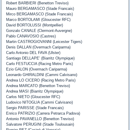
Robert BARBIERI (Benetton Treviso)
Mauro BERGAMASCO (Stade Francais)
Mirco BERGAMASCO (Stade Francais)
Marco BORTOLAMI (Gloucester RFC)
David BORTOLUSSI (Montpellier)
Gonzalo CANALE (Clermont-Auvergne)
Pablo CANAVOSIO (Castres)
Martin CASTROGIOVANNI (Leicester Tigers)
Denis DALLAN (Overmach Cariparma)
Carlo Antonio DEL FAVA (Ulster)
Santiago DELLAPE’ (Biarritz Olympique)
Carlo FESTUCCIA (Racing Metro Paris)
Ezio GALON (Overmach Cariparma)
Leonardo GHIRALDINI (Cammi Calvisano)
Andrea LO CICERO (Racing Metro Paris)
Andrea MARCATO (Benetton Treviso)
Andrea MASI (Biarritz Olympique)
Carlos NIETO (Gloucester RFC)
Ludovico NITOGLIA (Cammi Calvisano)
Sergio PARISSE (Stade Francais)
Enrico PATRIZIO (Carrera Petrarca Padova)
Antonio PAVANELLO (Benetton Treviso)
Salvatore PERUGINI (Stade Toulousain)
Ramiro PEZ (Casinò di Venezia)