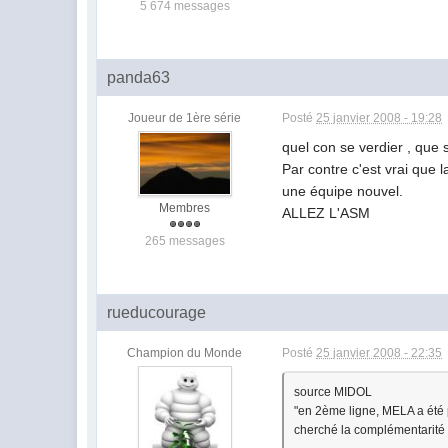
5 674 messages
panda63
Joueur de 1ère série
Posté
25 janvier 2008 - 19:28
quel con se verdier , que s
Par contre c'est vrai que 
une équipe nouvel.
Membres
ALLEZ L'ASM
265 messages
rueducourage
Champion du Monde
Posté
25 janvier 2008 - 22:35
source MIDOL
"en 2ème ligne, MELA a été
cherché la complémentarité 