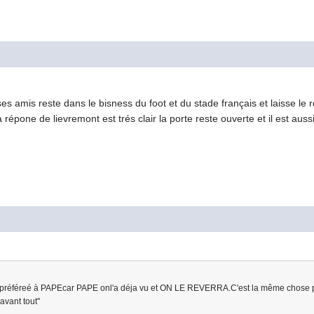
es amis reste dans le bisness du foot et du stade français et laisse le r
la répone de lievremont est trés clair la porte reste ouverte et il est a
 préféreé à PAPEcar PAPE onl'a déja vu et ON LE REVERRA.C'est la même chose 
avant tout"