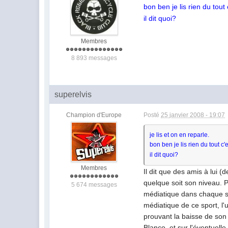
bon ben je lis rien du tout
il dit quoi?
Membres
8 893 messages
superelvis
Champion d'Europe
Posté
25 janvier 2008 - 19:07
je lis et on en reparle.
bon ben je lis rien du tout c
il dit quoi?
Membres
Il dit que des amis à lui (
quelque soit son niveau. 
5 674 messages
médiatique dans chaque spo
médiatique de ce sport, l'u
prouvant la baisse de son 
Blanco, et sur l'éventuell