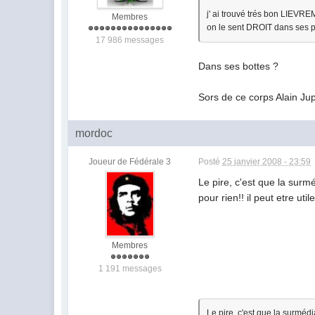
j' ai trouvé trés bon LIEV
Membres
on le sent DROIT dans ses
17 986 messages
Dans ses bottes ?
Sors de ce corps Alain Jup
mordoc
Joueur de Fédérale 3
Posté
25 janvier 2008 - 23:59
Le pire, c'est que la surm
pour rien!! il peut etre util
Membres
1 191 messages
Le pire, c'est que la surméd