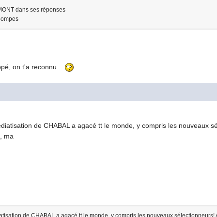
REMONT dans ses réponses
 pompes
pé, on t'a reconnu...
édiatisation de CHABAL a agacé tt le monde, y compris les nouveaux sél
e, ma
iatisation de CHABAL a agacé tt le monde, y compris les nouveaux sélectionneurs! Alo