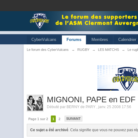
CyberVulcans
Forums
Membres
Calendrier
Le forum des CyberVulcans
→
RUGBY
→
LES MATCHS
→
Le rugb
MIGNONI, PAPE en EDF
Débuté par
BERNY de PARY
,
janv. 25 2008 17:56
SUIVANT
Page 1 sur 2
1
2
Ce sujet a été archivé
. Cela signifie que vous ne pouvez pas ré