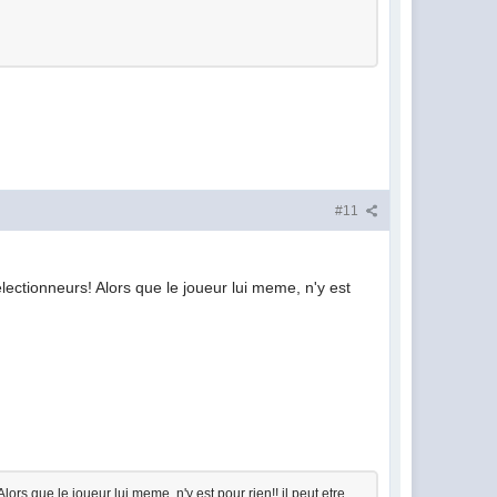
#11
ectionneurs! Alors que le joueur lui meme, n'y est
rs que le joueur lui meme, n'y est pour rien!! il peut etre