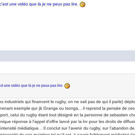
 c'est une vidéo que là je ne peux pas lire.
'est une vidéo que là je ne peux pas lire.
des industriels qui financent le rugby, on ne sait pas de qui il parle) dép
Prenant exemple qur jb Grange ou tsonga... il reprend la pensée de ces 
rt, celui du rugby étant tout désigné en la personne de sebastien chab
nique réponse à l'appel d'offre lancé par la lnr pour les droits de diffu
intensité médiatique... Il conclut sur l'avenir du rugby, sur l'abandon d
e nécessité de son maintien tel qu'il est, à savoir faiblement médiatisé