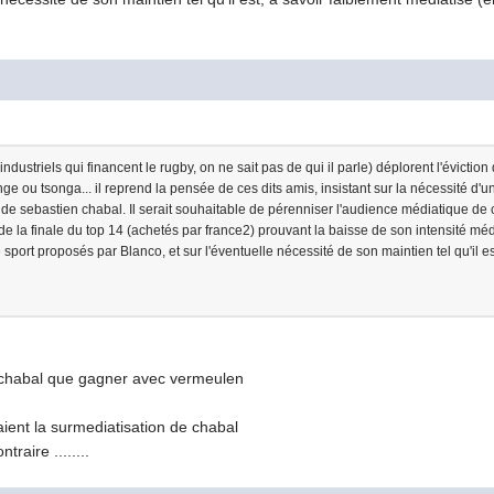
s industriels qui financent le rugby, on ne sait pas de qui il parle) déplorent l'évicti
e ou tsonga... il reprend la pensée de ces dits amis, insistant sur la nécessité d
de sebastien chabal. Il serait souhaitable de pérenniser l'audience médiatique de ce 
 de la finale du top 14 (achetés par france2) prouvant la baisse de son intensité médi
e sport proposés par Blanco, et sur l'éventuelle nécessité de son maintien tel qu'il 
c chabal que gagner avec vermeulen
ient la surmediatisation de chabal
traire ........