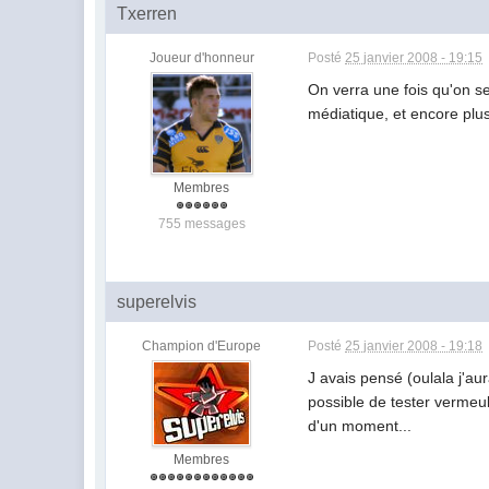
Txerren
Joueur d'honneur
Posté
25 janvier 2008 - 19:15
On verra une fois qu'on 
médiatique, et encore plus
Membres
755 messages
superelvis
Champion d'Europe
Posté
25 janvier 2008 - 19:18
J avais pensé (oulala j'aur
possible de tester vermeu
d'un moment...
Membres