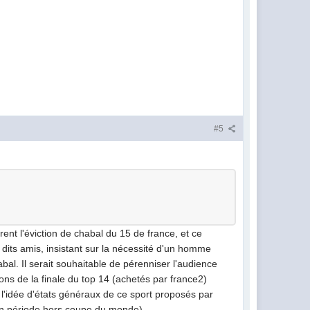
#5
lorent l'éviction de chabal du 15 de france, et ce
dits amis, insistant sur la nécessité d'un homme
al. Il serait souhaitable de pérenniser l'audience
sions de la finale du top 14 (achetés par france2)
e l'idée d'états généraux de ce sport proposés par
 (en période hors coupe du monde).