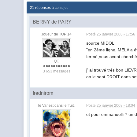
21 réponses à ce sujet
BERNY de PARY
Joueur de TOP 14
Posté
25 janvier 2008 - 17:56
source MIDOL
"en 2ème ligne, MELA a 
fermé;nous avont cherché 
QG
j' ai trouvé trés bon LI
3 653 messages
on le sent DROIT dans s
frednirom
le Var est dans le fruit.
Posté
25 janvier 2008 - 18:04
et pour emmanuelli ? un dé