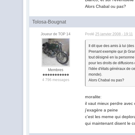
Alors Chabal ou pas?
Tolosa-Bougnat
Joueur de TOP 14
Posté
25 janvier 2008 - 19:11
Il dit que des amis à lui (de
Prenant exemple qur jb Grang
tout désigné en la personne 
pour les droits de diffusions
l'idée d'états généraux de c
Membres
monde).
4 796 messages
Alors Chabal ou pas?
moralite:
il vaut mieux perdre ave
j'exagère a peine
c'est les meme qui deplora
qui maintenant disent le con