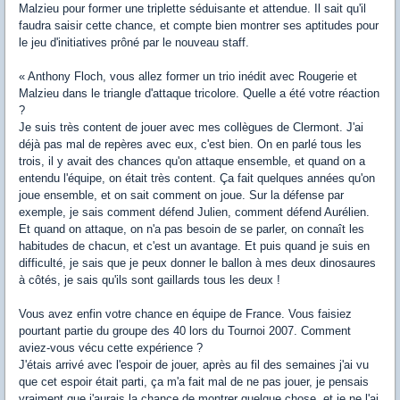
Malzieu pour former une triplette séduisante et attendue. Il sait qu'il
faudra saisir cette chance, et compte bien montrer ses aptitudes pour
le jeu d'initiatives prôné par le nouveau staff.
« Anthony Floch, vous allez former un trio inédit avec Rougerie et
Malzieu dans le triangle d'attaque tricolore. Quelle a été votre réaction
?
Je suis très content de jouer avec mes collègues de Clermont. J'ai
déjà pas mal de repères avec eux, c'est bien. On en parlé tous les
trois, il y avait des chances qu'on attaque ensemble, et quand on a
entendu l'équipe, on était très content. Ça fait quelques années qu'on
joue ensemble, et on sait comment on joue. Sur la défense par
exemple, je sais comment défend Julien, comment défend Aurélien.
Et quand on attaque, on n'a pas besoin de se parler, on connaît les
habitudes de chacun, et c'est un avantage. Et puis quand je suis en
difficulté, je sais que je peux donner le ballon à mes deux dinosaures
à côtés, je sais qu'ils sont gaillards tous les deux !
Vous avez enfin votre chance en équipe de France. Vous faisiez
pourtant partie du groupe des 40 lors du Tournoi 2007. Comment
aviez-vous vécu cette expérience ?
J'étais arrivé avec l'espoir de jouer, après au fil des semaines j'ai vu
que cet espoir était parti, ça m'a fait mal de ne pas jouer, je pensais
vraiment que j'aurais la chance de montrer quelque chose, et je ne l'ai