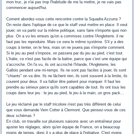
mon truc, je n'ai pas trop l'habitude de me la mettre, je ne vais pas
commencer aujourd'hui.
Coment abordez-vous cette rencontre contre la Squadra Azzurra ?
On reste dans l'optique de ce que le staff veut mettre en place. Il veut
jouer, on va partir sur la même politique, sans faire n'importe quoi non
plus. On a vu les erreurs qu'on a commises contre l'Angleterre. il ne
faut pas les reproduire. Mais ce sera le même système. S'il y a des
coups à tenter, on le fera, mais on ne jouera pas n'importe comment.
Si le jeu au pied s'impose, on passera par du jeu au pied, c'est tout.
L'Italie, ce n'est pas facile de la battre, parce que c'est une équipe qui
s'accroche. On l'a vu, ils ont accroché l'Irlande, l'Angleterre, les
Gallois pendant une mi-temps. Ils ne sont pas faciles à jouer, ils sont
"chiants" on va dire. Ils ne lâchent rien, ils sont souvent à la limite, ils
courent pour deux. Il va falloir être patient pour marquer. Il faut les
prendre au sérieux parce qu'ils sont capables de tout. Ils ont tous les
coups dans leur jeu : le jeu au pied, le jeu à la main, un gros pack...
Le jeu réclamé par le staff tricolore n'est pas très différent de celui
que vous demande Vern Cotter à Clermont. Que pensez-vous de ces
deux schémas ?
En club, on travaille sur plusieurs saisons avec un entraîneur pour
ajuster les réglages, alors qu'en équipe de France, on a beaucoup
moins de temps, donc il y a plus de place à l'initiative. C'est moins