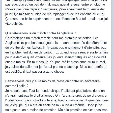
pas eue. J'ai eu un peu de mal, mais quand je suis rentré en club, je
n'avais pas joué depuis 7 semaines, j'avais vraiment faim, envie de
jouer. Ça m'a fait du bien de me replonger avec les copains du club.
Ça reste une belle expérience, et une déception à la fois, mais que j'ai
vite oubliée.
Que retenez-vous du match contre l'Angleterre ?
Ce n'était pas un match terrible pour ma première sélection. Les
Anglais n'ont pas beaucoup joué, ils se sont contentés de défendre et
de profiter de nos fautes. Il n'y avait pas énormément d'intensité, pas
eu franchement du jeu de partout. Et quand je suis rentré sur le terrain
pour le dernier quart d'heure, les joueurs étaient fatigués et ça courait
encore moins. En tout cas, je n'ai pas été impressionné du tout. Moi,
je voulais du ballon, et je n'en ai pas eu beaucoup. Mais cette défaite
est oubliée, il faut passer à autre chose.
Pensez-vous qu'il y aura moins de pression contre un adversaire
comme l'Italie ?
Je ne sais pas. Tout le monde dit que l'Italie est plus faible, donc on
n'a vraiment pas le droit à l'erreur. On n'a pas le droit de perdre contre
l'Italie, alors que contre l'Angleterre, tout le monde se dit que c'est une
belle équipe, qui a été en finale de la Coupe du monde. Donc je ne
sais pas si on a moins de pression. Mais la pression ce n'est pas trop