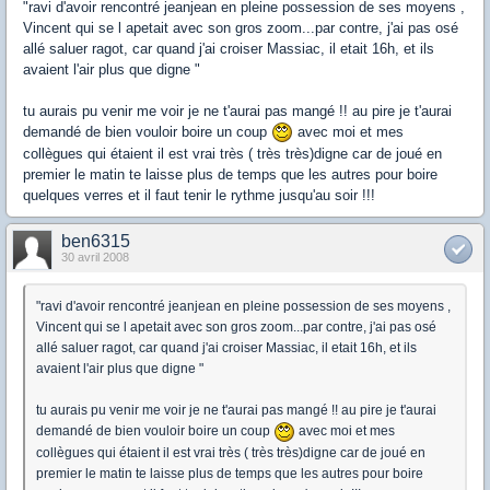
"ravi d'avoir rencontré jeanjean en pleine possession de ses moyens ,
Vincent qui se l apetait avec son gros zoom...par contre, j'ai pas osé
allé saluer ragot, car quand j'ai croiser Massiac, il etait 16h, et ils
avaient l'air plus que digne "
tu aurais pu venir me voir je ne t'aurai pas mangé !! au pire je t'aurai
demandé de bien vouloir boire un coup
avec moi et mes
collègues qui étaient il est vrai très ( très très)digne car de joué en
premier le matin te laisse plus de temps que les autres pour boire
quelques verres et il faut tenir le rythme jusqu'au soir !!!
ben6315
30 avril 2008
"ravi d'avoir rencontré jeanjean en pleine possession de ses moyens ,
Vincent qui se l apetait avec son gros zoom...par contre, j'ai pas osé
allé saluer ragot, car quand j'ai croiser Massiac, il etait 16h, et ils
avaient l'air plus que digne "
tu aurais pu venir me voir je ne t'aurai pas mangé !! au pire je t'aurai
demandé de bien vouloir boire un coup
avec moi et mes
collègues qui étaient il est vrai très ( très très)digne car de joué en
premier le matin te laisse plus de temps que les autres pour boire