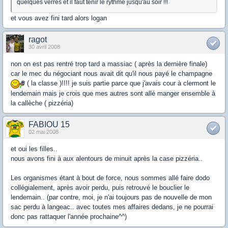
quelques verres et il faut tenir le rythme jusqu'au soir !!!
et vous avez fini tard alors logan
ragot
30 avril 2008
non on est pas rentré trop tard a massiac ( après la dernière finale)
car le mec du négociant nous avait dit qu'il nous payé le champagne
( la classe )!!!! je suis partie parce que j'avais cour à clermont le
lendemain mais je crois que mes autres sont allé manger ensemble à
la callèche ( pizzéria)
FABIOU 15
02 mai 2008
et oui les filles..
nous avons fini à aux alentours de minuit après la case pizzéria..
Les organismes étant à bout de force, nous sommes allé faire dodo
collégialement, après avoir perdu, puis retrouvé le bouclier le
lendemain.. (par contre, moi, je n'ai toujours pas de nouvelle de mon
sac perdu à langeac.. avec toutes mes affaires dedans, je ne pourrai
donc pas rattaquer l'année prochaine^^)