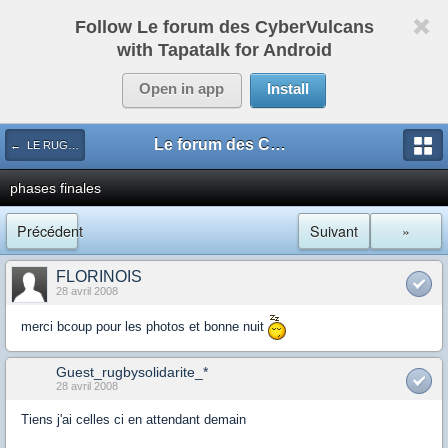
Follow Le forum des CyberVulcans
with Tapatalk for Android
Open in app
Install
Le forum des CyberVulcans
← LE RUGBY DE CHEZ NOUS
phases finales
Précédent
Suivant
»
FLORINOIS
28 avril 2008
merci bcoup pour les photos et bonne nuit
Guest_rugbysolidarite_*
28 avril 2008
Tiens j'ai celles ci en attendant demain