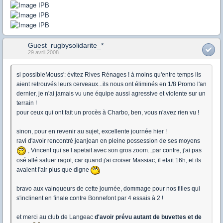
Guest_rugbysolidarite_*
29 avril 2008
si possibleMouss': évitez Rives Rénages ! à moins qu'entre temps ils
aient retrouvés leurs cerveaux...ils nous ont éliminés en 1/8 Promo l'an
dernier, je n'ai jamais vu une équipe aussi agressive et violente sur un
terrain !
pour ceux qui ont fait un procès à Charbo, ben, vous n'avez rien vu !
sinon, pour en revenir au sujet, excellente journée hier !
ravi d'avoir rencontré jeanjean en pleine possession de ses moyens
, Vincent qui se l apetait avec son gros zoom...par contre, j'ai pas
osé allé saluer ragot, car quand j'ai croiser Massiac, il etait 16h, et ils
avaient l'air plus que digne
bravo aux vainqueurs de cette journée, dommage pour nos filles qui
s'inclinent en finale contre Bonnefont par 4 essais à 2 !
et merci au club de Langeac
d'avoir prévu autant de buvettes et de