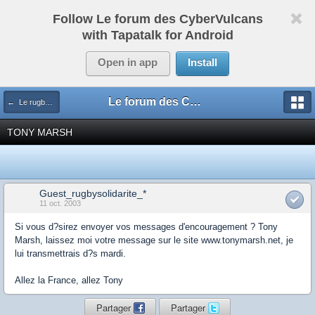
Follow Le forum des CyberVulcans
with Tapatalk for Android
Open in app
Install
Le forum des CyberVulcans
← Le rugby international
TONY MARSH
Guest_rugbysolidarite_*
11 oct. 2003
Si vous d?sirez envoyer vos messages d'encouragement ? Tony
Marsh, laissez moi votre message sur le site www.tonymarsh.net, je
lui transmettrais d?s mardi.
Allez la France, allez Tony
Partager
Partager