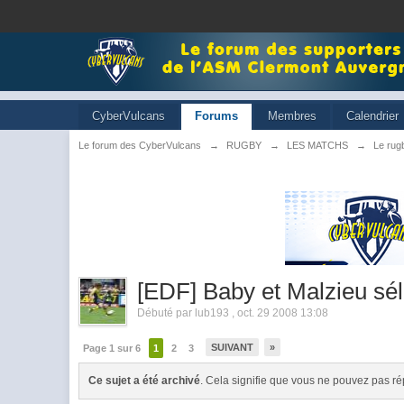
CyberVulcans
Forums
Membres
Calendrier
Le forum des CyberVulcans
→
RUGBY
→
LES MATCHS
→
Le rugb
[EDF] Baby et Malzieu sé
Débuté par
lub193
,
oct. 29 2008 13:08
SUIVANT
»
Page 1 sur 6
1
2
3
Ce sujet a été archivé
. Cela signifie que vous ne pouvez pas ré