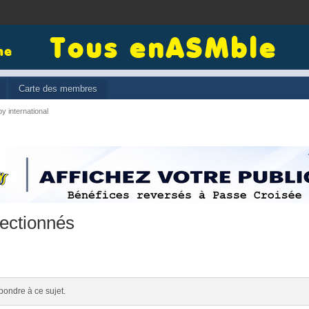
Carte des membres
y international
lectionnés
pondre à ce sujet.