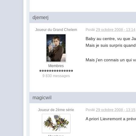
djemerj
Joueur du Grand Chelem
Posté
29 octobre 2008 - 13:14
Baby au centre, vu que Jau
Mais je suis surpris quan
Mais j'en connais un qui 
Membres
9 830 messages
magicwil
Joueur de 2ème série
Posté
29 octobre 2008 - 13:15
A priori Lievremont a prévu