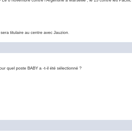
e 8 novembre contre l'Argentine à Marseille ; le 15 contre les Pacific 
sera titulaire au centre avec Jauzion.
pour quel poste BABY a -t-il été sélectionné ?