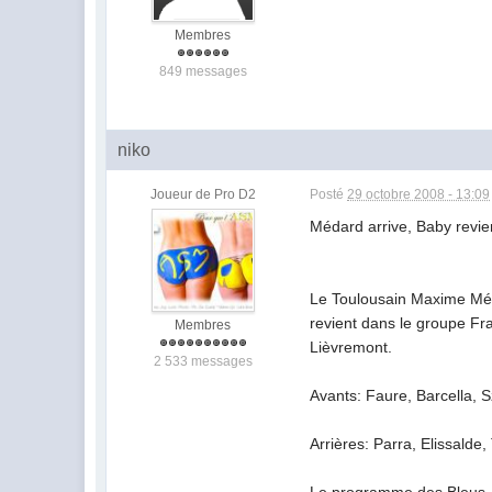
Membres
849 messages
niko
Joueur de Pro D2
Posté
29 octobre 2008 - 13:09
Médard arrive, Baby revie
Le Toulousain Maxime Méda
revient dans le groupe Fra
Membres
Lièvremont.
2 533 messages
Avants: Faure, Barcella, 
Arrières: Parra, Elissald