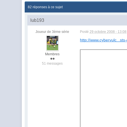
82 réponses à ce sujet
lub193
Joueur de 3ème série
Posté
29 octobre 2008 - 13:08
http://www.cybervulc...st
Membres
51 messages