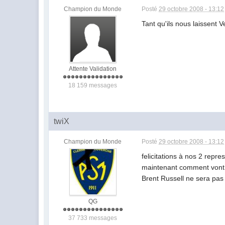
Champion du Monde
Posté
29 octobre 2008 - 13:12
Tant qu'ils nous laissent 
Attente Validation
18 159 messages
twiX
Champion du Monde
Posté
29 octobre 2008 - 13:12
felicitations à nos 2 repre
maintenant comment vont fo
Brent Russell ne sera pas 
QG
37 733 messages