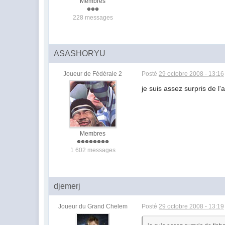
Membres
228 messages
ASASHORYU
Joueur de Fédérale 2
Posté
29 octobre 2008 - 13:16
je suis assez surpris de l'
Membres
1 602 messages
djemerj
Joueur du Grand Chelem
Posté
29 octobre 2008 - 13:19