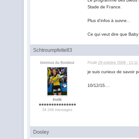
Le programme des Bleus.- L
Stade de France.
Plus d'infos à suivre...
Ce qui veut dire que Baby 
Schtroumpfette83
brennus du floodeur
Posté
29 octobre 2008 - 13:11
je suis curieux de savoir 
10/12/15....
Invité
34 246 messages
Dooley