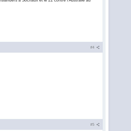
Islanders à Sochaux et le 22 contre l'Australie au
#4
#5