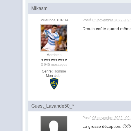
Mikasm
Joueur de TOP 14
Posté
05 novembre 2022 - 09
Drouin coûte quand même u
Membres
3 945 messages
Genre:
Homme
Mon club:
Guest_Lavande50_*
Posté
05 novembre 2022 - 09
La grosse déception. 🙁🙁