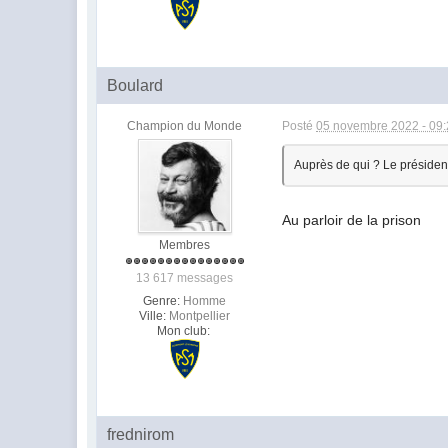
Boulard
Champion du Monde
Posté
05 novembre 2022 - 09
Auprès de qui ? Le préside
Au parloir de la prison
Membres
13 617 messages
Genre:
Homme
Ville:
Montpellier
Mon club:
frednirom