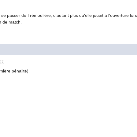
.
e passer de Trémoulière, d'autant plus qu'elle jouait à l'ouverture lor
in de match.
:27
nière pénalité).