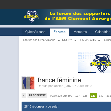
CyberVulcans
Forums
Membres
Calendrier
Le forum des CyberVulcans
→
RUGBY
→
LES MATCHS
→
Le rugb
france féminine
Débuté par
lancien
,
janv. 07 2009 19:38
«
PRÉCÉDENT
Page 129 sur 190
127
128
129
130
13
2845 réponses à ce sujet