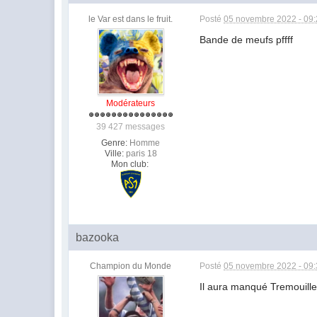
le Var est dans le fruit.
Posté
05 novembre 2022 - 09
Bande de meufs pffff
Modérateurs
39 427 messages
Genre:
Homme
Ville:
paris 18
Mon club:
bazooka
Champion du Monde
Posté
05 novembre 2022 - 09
Il aura manqué Tremouille