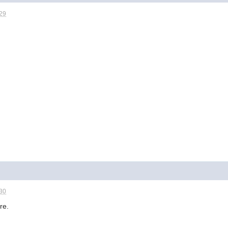
:29
:30
re.