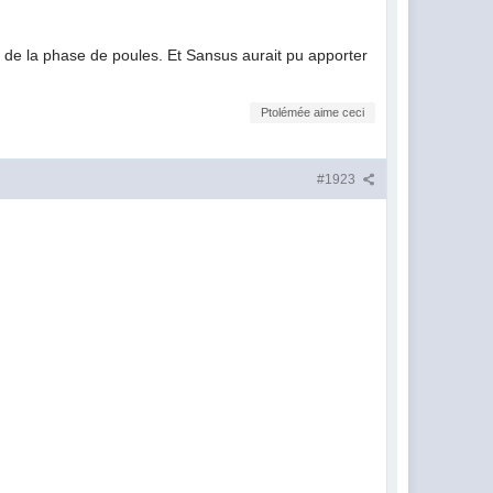
s de la phase de poules. Et Sansus aurait pu apporter
Ptolémée aime ceci
#1923