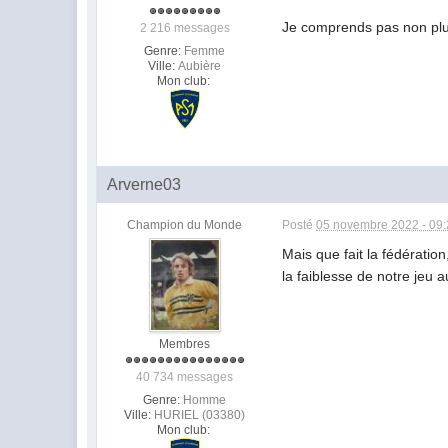
Je comprends pas non plus 
2 216 messages
Genre:
Femme
Ville:
Aubière
Mon club:
Arverne03
Champion du Monde
Posté
05 novembre 2022 - 09
Mais que fait la fédératio
la faiblesse de notre jeu 
Membres
40 734 messages
Genre:
Homme
Ville:
HURIEL (03380)
Mon club: