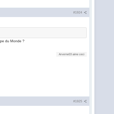
#1924
Coupe du Monde ?
Arverne03 aime ceci
#1925