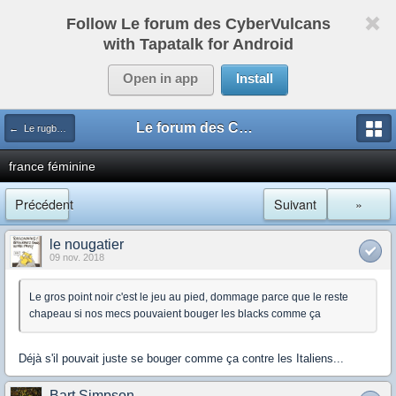
Follow Le forum des CyberVulcans
with Tapatalk for Android
Open in app
Install
Le forum des CyberVulcans
← Le rugby international
france féminine
Précédent
Suivant
»
le nougatier
09 nov. 2018
Le gros point noir c'est le jeu au pied, dommage parce que le reste
chapeau si nos mecs pouvaient bouger les blacks comme ça
Déjà s'il pouvait juste se bouger comme ça contre les Italiens...
Bart Simpson