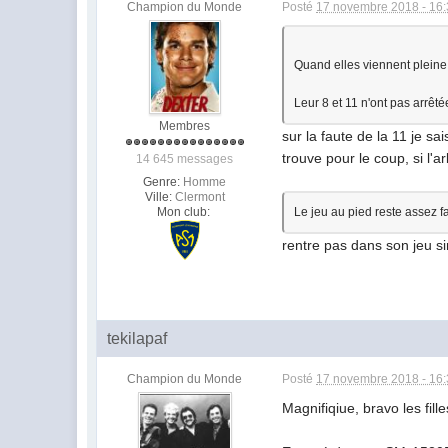
Champion du Monde
Posté
17 novembre 2018 - 16
Quand elles viennent pleine 
Leur 8 et 11 n'ont pas arrêté
Membres
sur la faute de la 11 je s
trouve pour le coup, si l'a
14 645 messages
Genre:
Homme
Ville:
Clermont
Mon club:
Le jeu au pied reste assez f
rentre pas dans son jeu s
tekilapaf
Champion du Monde
Posté
17 novembre 2018 - 16
Magnifiqiue, bravo les fille