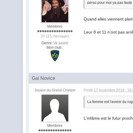
perso pour moi ya pas faute 
Quand elles viennent plein
Membres
Leur 8 et 11 n'ont pas arr
29 115 messages
Genre:
Va savoir
Mon club:
Gai Novice
Joueur du Grand Chelem
Posté
17 novembre 2018 - 16
La femme est l'avenir du rug
L'infâme est le futur proc
Membres