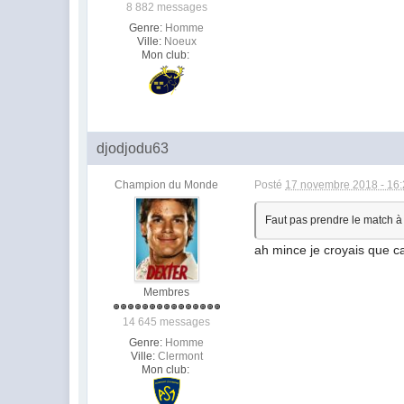
8 882 messages
Genre:
Homme
Ville:
Noeux
Mon club:
djodjodu63
Champion du Monde
Posté
17 novembre 2018 - 16
Faut pas prendre le match à 
ah mince je croyais que ca
Membres
14 645 messages
Genre:
Homme
Ville:
Clermont
Mon club: