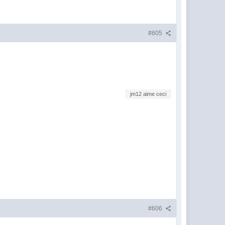
#605
jm12 aime ceci
#606