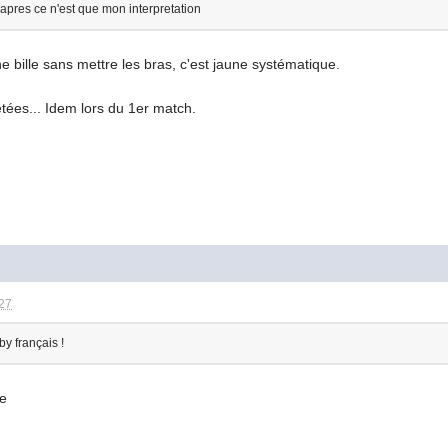
apres ce n'est que mon interpretation
e bille sans mettre les bras, c'est jaune systématique.
êtées... Idem lors du 1er match.
:27
by français !
he