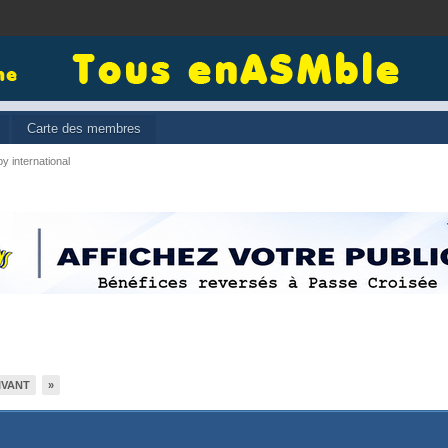
Carte des membres
y international
IVANT
»