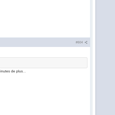
#604
inutes de plus...