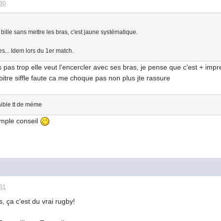
:30
bille sans mettre les bras, c'est jaune systématique.
es... Idem lors du 1er match.
ais pas trop elle veut l'encercler avec ses bras, je pense que c'est + im
rbitre siffle faute ca me choque pas non plus jte rassure
aible tt de méme
imple conseil
:31
s, ça c'est du vrai rugby!