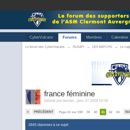
CyberVulcans
Forums
Membres
Calendrier
Le forum des CyberVulcans
→
RUGBY
→
LES MATCHS
→
Le rugb
france féminine
Débuté par
lancien
,
janv. 07 2009 19:38
«
PRÉCÉDENT
SU
Page 41 sur 190
39
40
41
42
43
2845 réponses à ce sujet