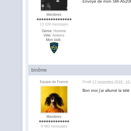
Envoyé de mon SM-A520F e
Membres
13 339 messages
Genre:
Homme
Ville:
Amiens
Mon club:
binôme
Equipe de France
Posté
17 novembre 2018 - 16
Bon moi j'ai allumé la tél
Membres
8 482 messages