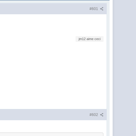
#601
jm12 aime ceci
#602