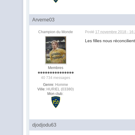
Arverne03
Champion du Monde
Posté
17 novembre 2018 - 16
Les filles nous réconcilie
Membres
40 734 messages
Genre:
Homme
Ville:
HURIEL (03380)
Mon club:
djodjodu63