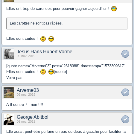
Elles ont trop de carences pour pouvoir gagner aujourd'hui !
Les carottes ne sont pas râpées.
Elles sont cuites !
Jesus Hans Hubert Vorme
09 nov. 2019
[quote name="Arverne03" post="2618988" timestamp="1573309617"
Elles sont cuites !
[/quote]
Voire pas.
Arverne03
09 nov. 2019
A 8 contre 7 : rien !!!!
George Abitbol
09 nov. 2019
Elle aurait peut-être pu faire un pas ou deux à gauche pour faciliter la