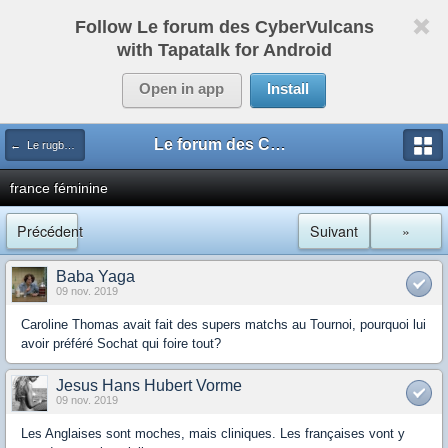
Follow Le forum des CyberVulcans
with Tapatalk for Android
Open in app
Install
Le forum des CyberVulcans
← Le rugby international
france féminine
Précédent
Suivant
»
Baba Yaga
09 nov. 2019
Caroline Thomas avait fait des supers matchs au Tournoi, pourquoi lui
avoir préféré Sochat qui foire tout?
Jesus Hans Hubert Vorme
09 nov. 2019
Les Anglaises sont moches, mais cliniques. Les françaises vont y