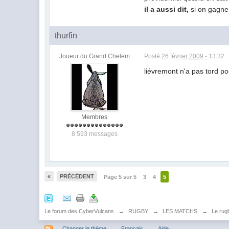
il a aussi dit,
si on gagne 
thurfin
Joueur du Grand Chelem
Posté
26 février 2009 - 13:32
liévremont n'a pas tord p
Membres
8 593 messages
«
PRÉCÉDENT
Page 5 sur 5
3
4
5
Le forum des CyberVulcans
→
RUGBY
→
LES MATCHS
→
Le rugb
Changer le thème
Français
Aide