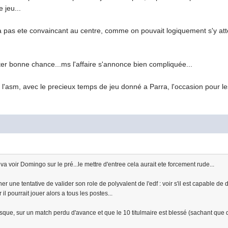
 jeu...
 pas ete convaincant au centre, comme on pouvait logiquement s'y att
ter bonne chance...ms l'affaire s'annonce bien compliquée...
r l'asm, avec le precieux temps de jeu donné a Parra, l'occasion pour l
 va voir Domingo sur le pré...le mettre d'entree cela aurait ete forcement rude...
 une tentative de valider son role de polyvalent de l'edf : voir s'il est capable de 
il pourrait jouer alors a tous les postes...
sque, sur un match perdu d'avance et que le 10 titulmaire est blessé (sachant que d