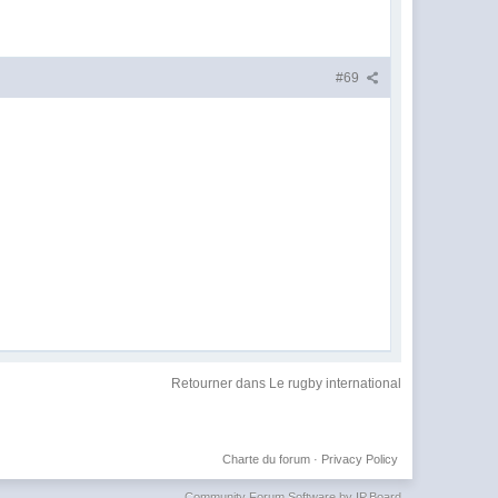
#69
Retourner dans Le rugby international
Charte du forum
·
Privacy Policy
Community Forum Software by IP.Board