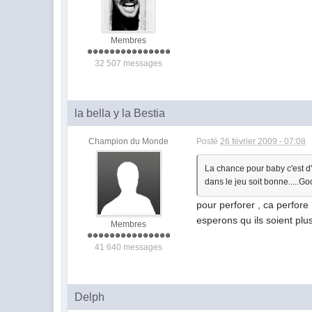
Membres
32 507 messages
la bella y la Bestia
Champion du Monde
Posté
26 février 2009 - 07:08
La chance pour baby c'est d'a
dans le jeu soit bonne.....Goo
pour perforer , ca perfore 
esperons qu ils soient plu
Membres
41 640 messages
Delph