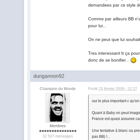
demandees par ce style de
Comme par ailleurs BB n'a
pour lui...
On ne peut que lui souhai
Tres interessant tt ça pou
donc de se bonifier...
dungannon92
Champion du Monde
Posté
25 février 2009 - 22:27
oui le plus important c qu'on
Quant à Baby on peut imaginer
France est quasi assuree car 
Membres
Une tentative à blanc ou pre
32 507 messages
pas BB) !...