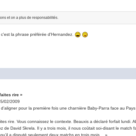
ns et on a plus de responsabilités.
 c'est la phrase préférée d'Hernandez.
aites rire »
 25/02/2009
d’aligner pour la première fois une charnière Baby-Parra face au Pays
es rire. Vous connaissez le contexte. Beauxis a déclaré forfait lundi. Alo
 de David Skrela. Il y a trois mois, il nous coûtait soi-disant le match 
t qu’il a disputé seulement deux matchs en trois mois… »