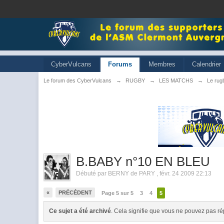
CyberVulcans
Forums
Membres
Calendrier
Le forum des CyberVulcans
→
RUGBY
→
LES MATCHS
→
Le rugb
B.BABY n°10 EN BLEU
Débuté par
BERNY de PARY
,
févr. 24 2009 22:13
«
PRÉCÉDENT
Page 5 sur 5
3
4
5
Ce sujet a été archivé
. Cela signifie que vous ne pouvez pas ré