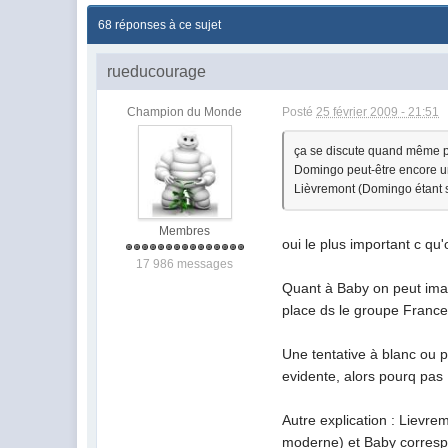
68 réponses à ce sujet
rueducourage
Champion du Monde
Posté
25 février 2009 - 21:51
ça se discute quand même po
Domingo peut-être encore un p
Lièvremont (Domingo étant su
Membres
oui le plus important c qu'
17 986 messages
Quant à Baby on peut imagi
place ds le groupe France e
Une tentative à blanc ou p
evidente, alors pourq pas B
Autre explication : Lievrem
moderne) et Baby correspo