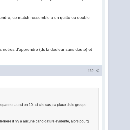
endre, ce match ressemble a un quitte ou double
es notres d'apprendre (ds la douleur sans doute) et
#62
depanner aussi en 10...si c le cas, sa place ds le groupe
erriere il n'y a aucune candidature evidente, alors pourq