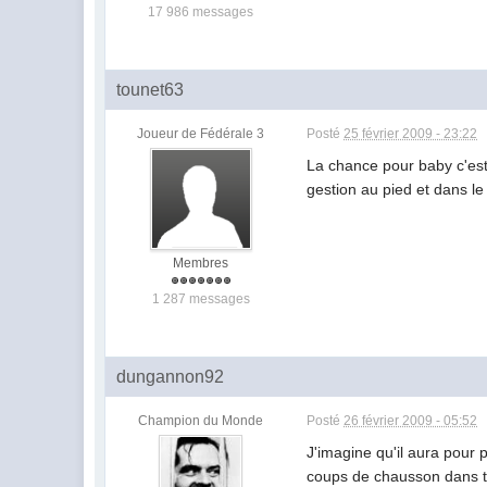
17 986 messages
tounet63
Joueur de Fédérale 3
Posté
25 février 2009 - 23:22
La chance pour baby c'est 
gestion au pied et dans le 
Membres
1 287 messages
dungannon92
Champion du Monde
Posté
26 février 2009 - 05:52
J'imagine qu'il aura pour 
coups de chausson dans to