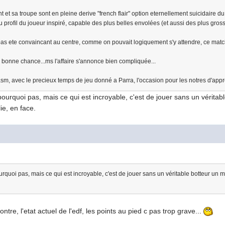
nt et sa troupe sont en pleine derive "french flair" option eternellement suicidaire 
rofil du joueur inspiré, capable des plus belles envolées (et aussi des plus gross
as ete convaincant au centre, comme on pouvait logiquement s'y attendre, ce match
 bonne chance...ms l'affaire s'annonce bien compliquée...
l'asm, avec le precieux temps de jeu donné a Parra, l'occasion pour les notres d'appr
urquoi pas, mais ce qui est incroyable, c'est de jouer sans un véritabl
lie, en face.
quoi pas, mais ce qui est incroyable, c'est de jouer sans un véritable botteur un m
contre, l'etat actuel de l'edf, les points au pied c pas trop grave...