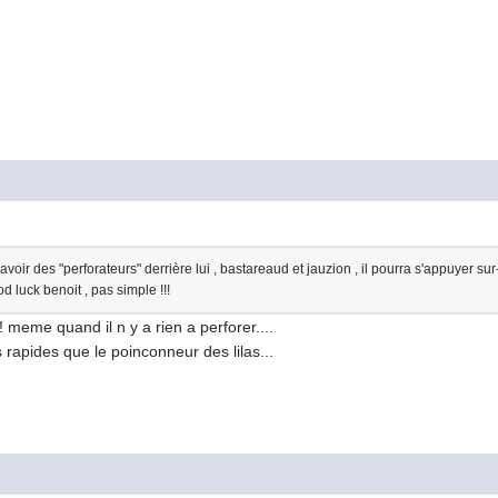
voir des "perforateurs" derrière lui , bastareaud et jauzion , il pourra s'appuyer s
d luck benoit , pas simple !!!
! meme quand il n y a rien a perforer....
s rapides que le poinconneur des lilas...