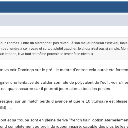
ur Thomas. Entre un Marconnet, pas revenu à son meileur niveau c'est vrai, mais r
eu tendre à ce niveau et surtout plutôt gaucher, le choix n'est pas si simple. Moi pe
r le banc, il va tout de même pouvoir se tester à ce niveau).
on va voir Domingo sur le pré...le mettre d'entree cela aurait ete forcem
ner une tentative de valider son role de polyvalent de l'edf : voir s'il 
st quasi assuree car il pourrait jouer alors a tous les postes...
resque, sur un match perdu d'avance et que le 10 titulmaire est blessé
B) !...
ont et sa troupe sont en pleine derive "french flair" option eternellemen
nd completement au profil du joueur inspiré, capable des plus belles e