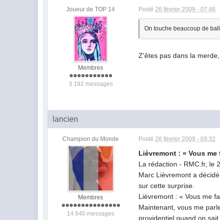
Joueur de TOP 14
Posté
26 février 2009 - 07:46
On touche beaucoup de ballo
Z'êtes pas dans la merde,
Membres
3 192 messages
lancien
Champion du Monde
Posté
26 février 2009 - 09:32
Lièvremont : « Vous me f
La rédaction - RMC.fr, le
Marc Lièvremont a décidé 
sur cette surprise.
Lièvremont : « Vous me fait
Membres
Maintenant, vous me parlez
14 640 messages
providentiel quand on sai