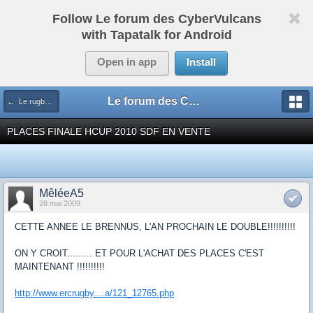
Follow Le forum des CyberVulcans
with Tapatalk for Android
Open in app
Install
Le forum des CyberVulcans
← Le rugby international
PLACES FINALE HCUP 2010 SDF EN VENTE
MêléeA5
28 mai 2009
CETTE ANNEE LE BRENNUS, L'AN PROCHAIN LE DOUBLE!!!!!!!!!!
ON Y CROIT......... ET POUR L'ACHAT DES PLACES C'EST
MAINTENANT !!!!!!!!!!
http://www.ercrugby....a/121_12765.php