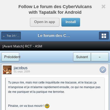
Follow Le forum des CyberVulcans
with Tapatalk for Android
Open in app
Install
Le forum des CyberVulcans
← Top 14 / Pro D2
[Avant Match] RCT - ASM
Précédent
Suivant
»
jacobus
01 sept. 2009
Tu peux rire, mais moi cette inquiétude me tracasse, et le tracas ça
m'angoisse et je m'alarme rapidement ensuite, ce qui ne manque pas
de me paniquer et la panique me terrorise.
Pinaise, on va tous mourir !