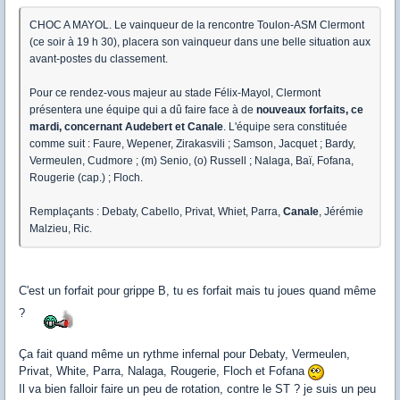
CHOC A MAYOL. Le vainqueur de la rencontre Toulon-ASM Clermont
(ce soir à 19 h 30), placera son vainqueur dans une belle situation aux
avant-postes du classement.
Pour ce rendez-vous majeur au stade Félix-Mayol, Clermont
présentera une équipe qui a dû faire face à de
nouveaux forfaits, ce
mardi, concernant Audebert et Canale
. L'équipe sera constituée
comme suit : Faure, Wepener, Zirakasvili ; Samson, Jacquet ; Bardy,
Vermeulen, Cudmore ; (m) Senio, (o) Russell ; Nalaga, Baï, Fofana,
Rougerie (cap.) ; Floch.
Remplaçants : Debaty, Cabello, Privat, Whiet, Parra,
Canale
, Jérémie
Malzieu, Ric.
C'est un forfait pour grippe B, tu es forfait mais tu joues quand même
?
Ça fait quand même un rythme infernal pour Debaty, Vermeulen,
Privat, White, Parra, Nalaga, Rougerie, Floch et Fofana
Il va bien falloir faire un peu de rotation, contre le ST ? je suis un peu