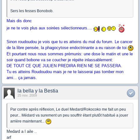
Sers les fesses Bonobob.
Mais dis donc
je ne te vois plus aux soirées sélectionneurs....
Sinon roudoudou je vois que tu es atteins du mal du forum. Le cancer
de la libre pensée, la phagocytose endoctrinante a eu raison de toi
Et pourtant nous nous sommes prémunis: une dose le matin et une le
soir quand bobone va se coucher je répéte inlassablement:
DE TOUT CE QUE JULIEN PREDIRA RIEN NE SE PASSERA.
Tu es atteins Roudoudou mais je ne te laisserai pas tomber mon
ami... ça jamais.
la bella y la Bestia
25 nov. 2009
Par contre après réflexion, Le duel Medard/Rokocoko me fait un peu
peur... Médard va surement un peu souffrir étant plutôt habitué a jouer
arrière maintenant...
Medard a l aile ..
arf