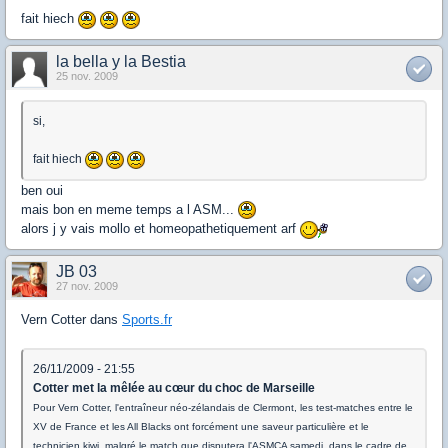
fait hiech
la bella y la Bestia
25 nov. 2009
si,
fait hiech
ben oui
mais bon en meme temps a l ASM...
alors j y vais mollo et homeopathetiquement arf
JB 03
27 nov. 2009
Vern Cotter dans
Sports.fr
26/11/2009 - 21:55
Cotter met la mêlée au cœur du choc de Marseille
Pour Vern Cotter, l'entraîneur néo-zélandais de Clermont, les test-matches entre le
XV de France et les All Blacks ont forcément une saveur particulière et le
technicien kiwi, malgré le match que disputera l'ASMCA samedi, dans le cadre de