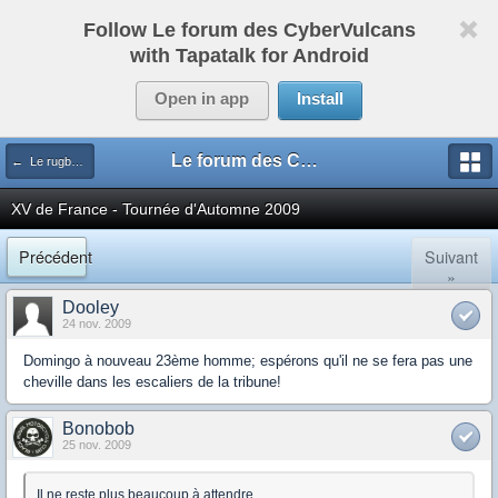
Follow Le forum des CyberVulcans
with Tapatalk for Android
Open in app
Install
Le forum des CyberVulcans
← Le rugby international
XV de France - Tournée d'Automne 2009
Précédent
Suivant
»
Dooley
24 nov. 2009
Domingo à nouveau 23ème homme; espérons qu'il ne se fera pas une
cheville dans les escaliers de la tribune!
Bonobob
25 nov. 2009
Il ne reste plus beaucoup à attendre...