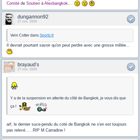
Comité
de
Soutien
à
Alexbangkok
....
dungannon92
27 nov. 2009
Vern Cotter dans
Sports.fr
Il devrait pourtant savoir qu'on peut perdre avec une grosse mêlée...
brayaud's
27 nov. 2009
Y a de la suspension en attente du côté de Bangkok, je vous dis que
ça !
arf, le dernier suce-pendu du coté de Bangkok ne s'en est toujours
pas relevé......RIP M.Carradine !