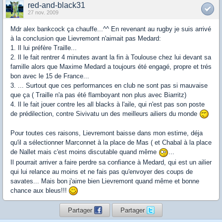
red-and-black31
27 nov. 2009
Mdr alex bankcock ça chauffe...^^ En revenant au rugby je suis arrivé
à la conclusion que Lievremont n'aimait pas Medard:
1. Il lui préfère Traille...
2. Il le fait rentrer 4 minutes avant la fin à Toulouse chez lui devant sa
famille alors que Maxime Medard a toujours été engagé, propre et trés
bon avec le 15 de France...
3. ... Surtout que ces performances en club ne sont pas si mauvaise
que ça ( Traille n'a pas été flamboyant non plus avec Biarritz)
4. Il le fait jouer contre les all blacks à l'aile, qui n'est pas son poste
de prédilection, contre Sivivatu un des meilleurs ailiers du monde
Pour toutes ces raisons, Lievremont baisse dans mon estime, déja
qu'il a sélectionner Marconnet à la place de Mas ( et Chabal à la place
de Nallet mais c'est moins discutable quand même
...
Il pourrait arriver a faire perdre sa confiance à Medard, qui est un ailier
qui lui relance au moins et ne fais pas qu'envoyer des coups de
savates... Mais bon j'aime bien Lievremont quand même et bonne
chance aux bleus!!!
Partager
Partager