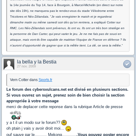
la 14e journée du Top 14, face à Bourgoin, à Marcel-Michelin (en direct sur notre
site dès 19h), ne manquera pas le rendez-vous du stade Vélodrome entre
Tricolores et Néo-Zélandais. "
Je vais enregistrer le match et je regarderai
dimanche matin ou même samedi soir dès qu'on rentrera
, a expliqué Cotter sur
RMC
.
Les Néo-Zélandais sont prévenus, ils ont vu. Ils ont un très bon stratège en
la personne de Dan Carter, qui peut varier le jeu. Je ne me fais pas de souci en
attaque, mais vont-ils être capable de maitriser l'équipe de France en défense ? Ils
n'auront d'opportunité de gagner que si la mêlée tient. La clé, ce sera la mêlée.
"
la bella y la Bestia
27 nov. 2009
Vern Cotter dans
Sports.fr
Le forum des cybersvulcans.net est divisé en plusieurs sections.
Si vous ouvrez un sujet, prenez soin de bien choisir la section
appropriée à votre message
merci de deplacer cette reponse dans la rubrique Article de presse
y a t il un modo sur le forum??
oh ptain j vais y avoir droit moi...
ouf sauve par le.......... Mekong,...........
.Vous pouvez poster encore