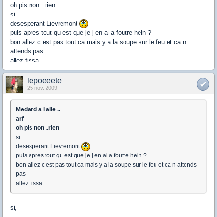
oh pis non ..rien
si
desesperant Lievremont
puis apres tout qu est que je j en ai a foutre hein ?
bon allez c est pas tout ca mais y a la soupe sur le feu et ca n
attends pas
allez fissa
lepoeeete
25 nov. 2009
Medard a l aile ..
arf
oh pis non ..rien
si
desesperant Lievremont
puis apres tout qu est que je j en ai a foutre hein ?
bon allez c est pas tout ca mais y a la soupe sur le feu et ca n attends
pas
allez fissa
si,