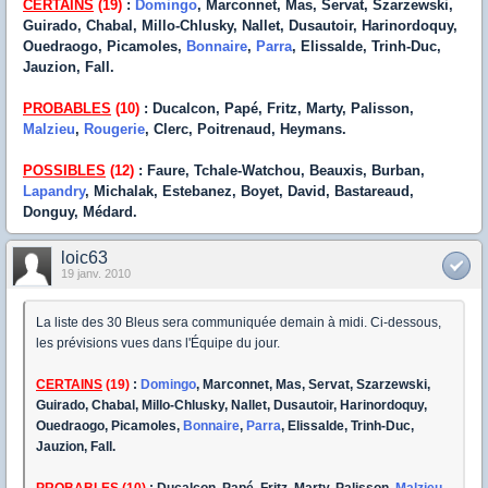
CERTAINS
(19)
:
Domingo
, Marconnet, Mas, Servat, Szarzewski,
Guirado, Chabal, Millo-Chlusky, Nallet, Dusautoir, Harinordoquy,
Ouedraogo, Picamoles,
Bonnaire
,
Parra
, Elissalde, Trinh-Duc,
Jauzion, Fall.
PROBABLES
(10)
: Ducalcon, Papé, Fritz, Marty, Palisson,
Malzieu
,
Rougerie
, Clerc, Poitrenaud, Heymans.
POSSIBLES
(12)
: Faure, Tchale-Watchou, Beauxis, Burban,
Lapandry
, Michalak, Estebanez, Boyet, David, Bastareaud,
Donguy, Médard.
loic63
19 janv. 2010
La liste des 30 Bleus sera communiquée demain à midi. Ci-dessous,
les prévisions vues dans l'Équipe du jour.
CERTAINS
(19)
:
Domingo
, Marconnet, Mas, Servat, Szarzewski,
Guirado, Chabal, Millo-Chlusky, Nallet, Dusautoir, Harinordoquy,
Ouedraogo, Picamoles,
Bonnaire
,
Parra
, Elissalde, Trinh-Duc,
Jauzion, Fall.
PROBABLES
(10)
: Ducalcon, Papé, Fritz, Marty, Palisson,
Malzieu
,