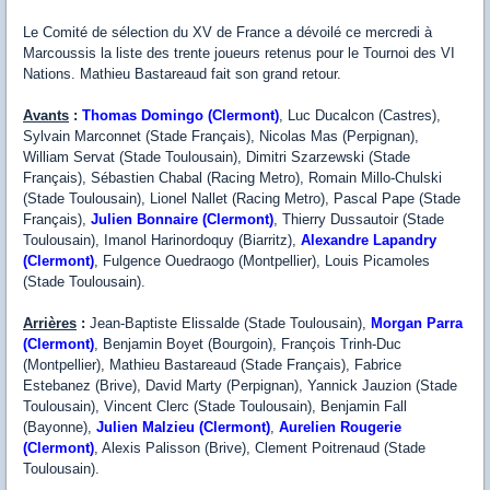
Le Comité de sélection du XV de France a dévoilé ce mercredi à
Marcoussis la liste des trente joueurs retenus pour le Tournoi des VI
Nations. Mathieu Bastareaud fait son grand retour.
Avants
:
Thomas Domingo (Clermont)
, Luc Ducalcon (Castres),
Sylvain Marconnet (Stade Français), Nicolas Mas (Perpignan),
William Servat (Stade Toulousain), Dimitri Szarzewski (Stade
Français), Sébastien Chabal (Racing Metro), Romain Millo-Chulski
(Stade Toulousain), Lionel Nallet (Racing Metro), Pascal Pape (Stade
Français),
Julien Bonnaire (Clermont)
, Thierry Dussautoir (Stade
Toulousain), Imanol Harinordoquy (Biarritz),
Alexandre Lapandry
(Clermont)
, Fulgence Ouedraogo (Montpellier), Louis Picamoles
(Stade Toulousain).
Arrières
:
Jean-Baptiste Elissalde (Stade Toulousain),
Morgan Parra
(Clermont)
, Benjamin Boyet (Bourgoin), François Trinh-Duc
(Montpellier), Mathieu Bastareaud (Stade Français), Fabrice
Estebanez (Brive), David Marty (Perpignan), Yannick Jauzion (Stade
Toulousain), Vincent Clerc (Stade Toulousain), Benjamin Fall
(Bayonne),
Julien Malzieu (Clermont)
,
Aurelien Rougerie
(Clermont)
, Alexis Palisson (Brive), Clement Poitrenaud (Stade
Toulousain).