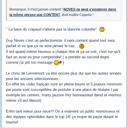
Remarque, il n'est jamais content !
NOVES ne peut s'employer dans
la même phrase que CONTENT
, dixit maître Capello !
" La bave du crapaud n'atteint pas la blanche colombe".
Guy Noves c'est un perfectioniste, il sera content quand tout sera
parfait et vu que ça ne sera jamais le cas...
Il est quand même heureux a chaque titre et ça se voit, c'est sur qu'il
faut en avoir eu pour comprendre! ( a prendre au second degré
comme j'ai prit ton message
)
Le choix de Lievremont va être encore plus dur que les autres années
pour les anciens sélectionneurs...
En effet les clubs français sont en pleine bourre et 5 joueurs minimum
par poste sont susceptibles de postuler à une place de titulaire ( par
exemple les centres, marty jauzion fritz basteauraud david et mermoz
même s'il est blessé)
Enfin tant mieux pour nous!!! On a vraiment un public monstrueux et
des équipes splendides dans le top 14! ça risque de payer durant le
tournoi!