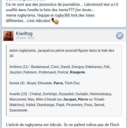
Ce ne sont que des pronostics de journaliste... Liévremont leur a t-il
soufflé dans l'oreille la liste des trente??? j'en doute...
meme rugbyrama, l'équipe et rugby365 font des listes
différentes...c'est ridicules!
Kiwifrog
20 janv. 2010
selon rugbyrama , jacquet ou pierre pourrait figurer dans la liste des
30
Arrières (11) : Bastareaud, Clerc, David, Donguy, Estebanez, Fall,
Jauzion, Palisson, Poitrenaud, Porical,
Rougerie.
Demis (4) : Boyet, Elissalde,
Parra
, Trinh-Duc
Avants (15) : Chabal, Domingo, Dusautoir, Guirado, Harinordoquy,
Marconnet, Mas, Millo-Chluski (ou
Jacquet,
Pierre
ou Tchalé-
Watchou), Nallet, Ouedraogo, Papé, Picamoles, Poux, Servat,
Szarzewski.
L'article de rugbyrama est ridicule. Ils ne parlent même pas de Floch