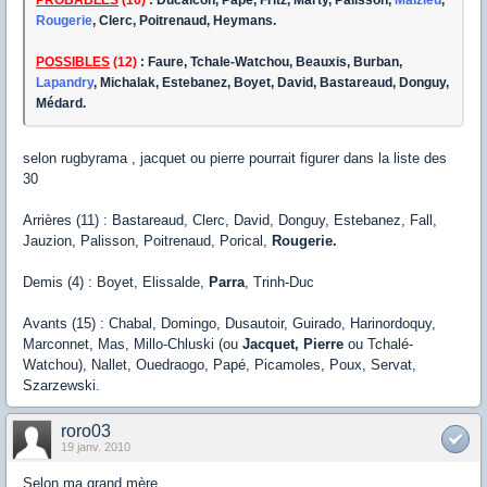
Rougerie
, Clerc, Poitrenaud, Heymans.
POSSIBLES
(12)
: Faure, Tchale-Watchou, Beauxis, Burban,
Lapandry
, Michalak, Estebanez, Boyet, David, Bastareaud, Donguy,
Médard.
selon rugbyrama , jacquet ou pierre pourrait figurer dans la liste des
30
Arrières (11) : Bastareaud, Clerc, David, Donguy, Estebanez, Fall,
Jauzion, Palisson, Poitrenaud, Porical,
Rougerie.
Demis (4) : Boyet, Elissalde,
Parra
, Trinh-Duc
Avants (15) : Chabal, Domingo, Dusautoir, Guirado, Harinordoquy,
Marconnet, Mas, Millo-Chluski (ou
Jacquet,
Pierre
ou Tchalé-
Watchou), Nallet, Ouedraogo, Papé, Picamoles, Poux, Servat,
Szarzewski.
roro03
19 janv. 2010
Selon ma grand mère....