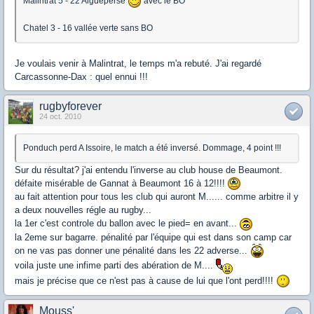
Malintrat 5 - 22 Aigueperse
avec le BO
Chatel 3 - 16 vallée verte sans BO
Je voulais venir à Malintrat, le temps m'a rebuté. J'ai regardé
Carcassonne-Dax : quel ennui !!!
rugbyforever
24 oct. 2010
Ponduch perd A Issoire, le match a été inversé. Dommage, 4 point !!!
Sur du résultat? j'ai entendu l'inverse au club house de Beaumont.
défaite misérable de Gannat à Beaumont 16 à 12!!!!
au fait attention pour tous les club qui auront M...... comme arbitre il y
a deux nouvelles régle au rugby...
la 1er c'est controle du ballon avec le pied= en avant...
la 2eme sur bagarre. pénalité par l'équipe qui est dans son camp car
on ne vas pas donner une pénalité dans les 22 adverse...
voila juste une infime parti des abération de M....
mais je précise que ce n'est pas à cause de lui que l'ont perd!!!!
Mouss'