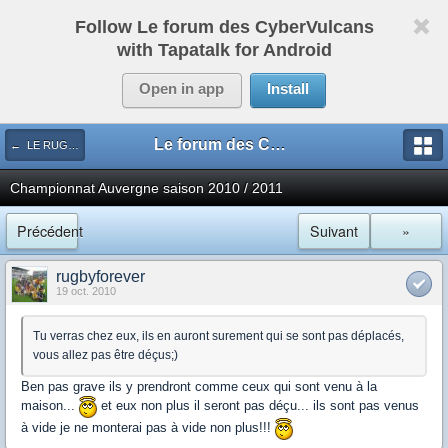
Follow Le forum des CyberVulcans
with Tapatalk for Android
Open in app
Install
Le forum des CyberVulcans
← LE RUGBY DE CHEZ NOUS
Championnat Auvergne saison 2010 / 2011
Précédent
Suivant
»
rugbyforever
19 oct. 2010
Tu verras chez eux, ils en auront surement qui se sont pas déplacés,
vous allez pas être déçus;)
Ben pas grave ils y prendront comme ceux qui sont venu à la
maison...
et eux non plus il seront pas déçu... ils sont pas venus
à vide je ne monterai pas à vide non plus!!!