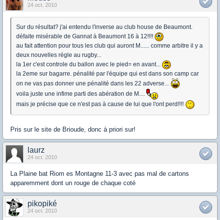
24 oct. 2010
Sur du résultat? j'ai entendu l'inverse au club house de Beaumont.
défaite misérable de Gannat à Beaumont 16 à 12!!!!
au fait attention pour tous les club qui auront M...... comme arbitre il y a
deux nouvelles régle au rugby...
la 1er c'est controle du ballon avec le pied= en avant...
la 2eme sur bagarre. pénalité par l'équipe qui est dans son camp car
on ne vas pas donner une pénalité dans les 22 adverse...
voila juste une infime parti des abération de M....
mais je précise que ce n'est pas à cause de lui que l'ont perd!!!!
Pris sur le site de Brioude, donc à priori sur!
laurz
24 oct. 2010
La Plaine bat Riom es Montagne 11-3 avec pas mal de cartons
apparemment dont un rouge de chaque coté
pikopiké
24 oct. 2010