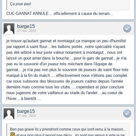
Ça joue pas!
CUC-GANNAT ANNULE... officiellement à cause du terrain...
barge15
27 nov. 2010
je trouve qu'autant gannat et montaigut ça manque un peu d'humilité
par rapport à saint flour....les ballons portés ,notre spécialité n'ayant
pas été arbitré à leur juste valeur notament à montaigut , nous ont
laissé un gout amer dans la bouche....pour le gars de gannat , je n'ai
pas eu le souvenir d'un joueur trés méchant dans l'équipe de
gannat....je n'ai pas non plus le souvenir de joueurs de saint flour trés
marqué à la fin du match ....effectivement nous n'étions pas complet
car nous subisons des blessures de joueurs cadres depuis l'année
derniére mais comme tous les clubs.....cependant et pour conclure
nous jugerons de votre vaillance au stade du l'ander....au coeur de
l'hiver....à bientôt....
barge15
27 nov. 2010
Ben pas grave ils y prendront comme ceux qui sont venu à la maison...
et eux non plus il seront pas déçu... ils sont pas venus à vide je ne