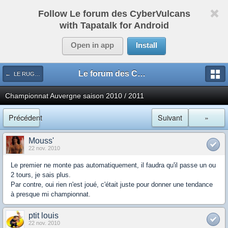
Follow Le forum des CyberVulcans
with Tapatalk for Android
Open in app
Install
Le forum des CyberVulcans
← LE RUGBY DE CHEZ NOUS
Championnat Auvergne saison 2010 / 2011
Précédent
Suivant
»
Mouss'
22 nov. 2010
Le premier ne monte pas automatiquement, il faudra qu'il passe un ou
2 tours, je sais plus.
Par contre, oui rien n'est joué, c'était juste pour donner une tendance
à presque mi championnat.
ptit louis
22 nov. 2010