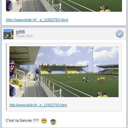
http://www.lejdc.fr/...e_11502753.html
jp66
30 juin 2015
http://www.lejdc.fr/...e_11502753.html
C'est ta fiancée ???