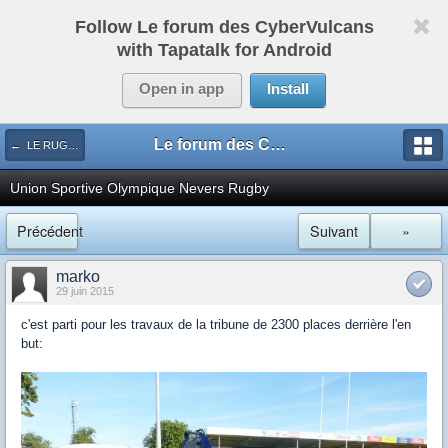
Follow Le forum des CyberVulcans
with Tapatalk for Android
Open in app
Install
Le forum des CyberVulcans
← LE RUGBY DE CHEZ NOUS
Union Sportive Olympique Nevers Rugby
Précédent
Suivant
»
marko
29 juin 2015
c'est parti pour les travaux de la tribune de 2300 places derrière l'en
but: