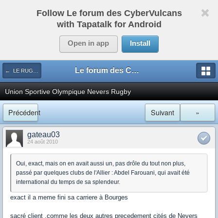
Follow Le forum des CyberVulcans
with Tapatalk for Android
Open in app
Install
Le forum des CyberVulcans
← LE RUGBY DE CHEZ NOUS
Union Sportive Olympique Nevers Rugby
Précédent
Suivant
»
gateau03
24 août 2010
Oui, exact, mais on en avait aussi un, pas drôle du tout non plus,
passé par quelques clubs de l'Allier : Abdel Farouani, qui avait été
international du temps de sa splendeur.
exact il a meme fini sa carriere à Bourges
sacré client ,comme les deux autres precedement cités de Nevers