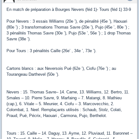
En match de préparation à Bourges Nevers (féd 1)- Tours (féd 1) 33-9
Pour Nevers : 3 essais Williams (20e ’), de pénalité (45e ’), Haouari
(80e ’) ; 3 transformations Thomas Savre (20e ’), Pujo (45e ’, 80e ’) ;
3 pénalités Thomas Savre (30e ’), Pujo (53e ’, 56e ’) ; 1 drop Thomas
Savre (38e ’).
Pour Tours : 3 pénalités Caille (26e’ , 34e ’, 73e ’).
Cartons blancs : aux Neversois Pué (62e ’), Ciofu (76e ’) ; au
Tourangeau Darthevel (50e ’).
Nevers : 15. Thomas Savre– 14. Carne, 13. Williams, 12. Bertro, 11.
Smales – 10. Pierre Savre, 9. Marfaing – 7. Matangi, 8. Mathieu
(cap.), 6. Vitale – 5. Meunier, 4. Ciofu – 3. Marcovecchio, 2.
Colombat, 1. Neel. Remplaçants utilisés : Schaub, Stolz, Colati,
Praud, Pué, Pécrix, Haouari , Carmona, Pujo, Berthelot.
Tours : 15. Caille – 14. Daguy, 13. Ayme, 12. Pluviaud, 11. Baronnet –