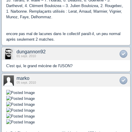
10. Tavard, 9. Malie – 7. Hoarau, 8. Beaufils, 6. Guénerié - 5.
Darthevel, 4. Clément Bouloizea – 3. Julien Bouloizea, 2. Rougebec,
1. Narbonne. Remplaçants utilisés : Lerat, Arnaud, Marmier, Vignier,
Munoz, Faye, Delhommaz.
encore pas mal de lacunes dans le collectif paraît-il, un peu normal
après seulement 2 matches.
dungannon92
01 sept. 2010
C'est qui, le grand mécène de l'USON?
marko
05 sept. 2010