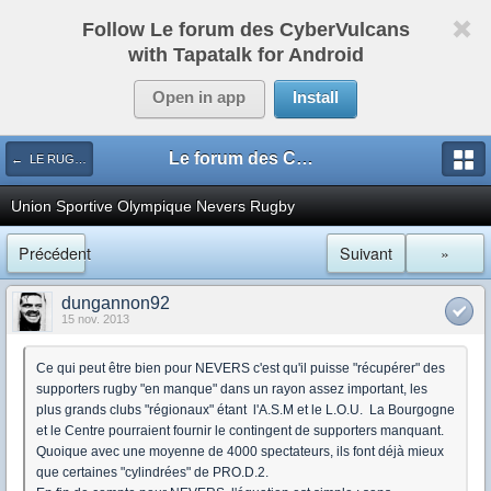
Follow Le forum des CyberVulcans
with Tapatalk for Android
Open in app
Install
Le forum des CyberVulcans
← LE RUGBY DE CHEZ NOUS
Union Sportive Olympique Nevers Rugby
Précédent
Suivant
»
dungannon92
15 nov. 2013
Ce qui peut être bien pour NEVERS c'est qu'il puisse "récupérer" des
supporters rugby "en manque" dans un rayon assez important, les
plus grands clubs "régionaux" étant l'A.S.M et le L.O.U. La Bourgogne
et le Centre pourraient fournir le contingent de supporters manquant.
Quoique avec une moyenne de 4000 spectateurs, ils font déjà mieux
que certaines "cylindrées" de PRO.D.2.