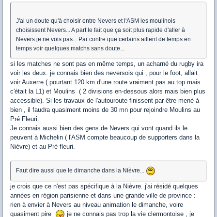
J'ai un doute qu'à choisir entre Nevers et l'ASM les moulinois
choisissent Nevers... A part le fait que ça soit plus rapide d'aller à
Nevers je ne vois pas... Par contre que certains aillent de temps en
temps voir quelques matchs sans doute...
si les matches ne sont pas en même temps, un acharné du rugby ira
voir les deux. je connais bien des neversois qui , pour le foot, allait
voir Auxerre ( pourtant 120 km d'une route vraiment pas au top mais
c'était la L1) et Moulins ( 2 divisions en-dessous alors mais bien plus
accessible). Si les travaux de l'autouroute finissent par être mené à
bien , il faudra quasiment moins de 30 mn pour rejoindre Moulins au
Pré Fleuri.
Je connais aussi bien des gens de Nevers qui vont quand ils le
peuvent à Michelin ( l'ASM compte beaucoup de supporters dans la
Nièvre) et au Pré fleuri.
Faut dire aussi que le dimanche dans la Nièvre...
je crois que ce n'est pas spécifique à la Nièvre. j'ai résidé quelques
années en région parisienne et dans une grande ville de province :
rien à envier à Nevers au niveau animation le dimanche, voire
quasiment pire
je ne connais pas trop la vie clermontoise , je