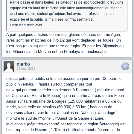
Par le passé et dans toutes les catégories de sport collectif, lorsqu'une
équipe est en haut de l'affiche, elle attire automatiquement du monde,
c'est une réalité; surtout qu'aujourd'hui avec le professionnalisme
exacerbé et la publicité maitrisée, on "ratisse" large.
Enfin c'est mon avis.........
A part quelques affiches contre des gloires déchues comme Agen,
rares sont les matches de Pro D2 qui vont déplacer les foules. On
n'est pas (ou plus) dans une terre de rugby. Et pour les Dijonnais ou
les Mâconnais, le Morvan est un Himalaya infranchissable...
marko
27 nov. 2013
niveau potentiel public si le club accède un jour en pro D2, outre le
public nivernais, il faudra surtout compter sur tout
ceux qui pourront accéder rapidement à l'autoroute ( gratuite du nord
de Cosne à st Pierre le Moutier) qui a un sortie à 2 pas du pré Fleuri.
Aussi sur l'aire urbaine de Bourges (125 000 habitants) à 65 km du
stade, voire celle de Moulins (60 000) à 50 km ( beaucoup de
neversois allaient voir le foot à moulins en National), à un degré
moindre le sud de l'Yonne , l'Ouest de la Saône et Loire.
le dijonnais (déjà très excentré par rapport à la région Bourgogne) est
bien trop loin de Nevers ( 170 km) et effectivement séparée par le