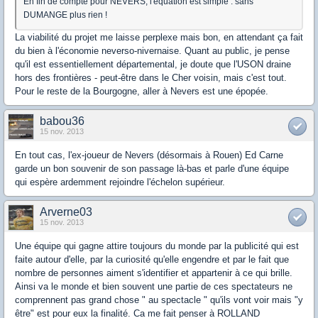
En fin de compte pour NEVERS, l'équation est simple : sans
DUMANGE plus rien !
La viabilité du projet me laisse perplexe mais bon, en attendant ça fait
du bien à l'économie neverso-nivernaise. Quant au public, je pense
qu'il est essentiellement départemental, je doute que l'USON draine
hors des frontières - peut-être dans le Cher voisin, mais c'est tout.
Pour le reste de la Bourgogne, aller à Nevers est une épopée.
babou36
15 nov. 2013
En tout cas, l'ex-joueur de Nevers (désormais à Rouen) Ed Carne
garde un bon souvenir de son passage là-bas et parle d'une équipe
qui espère ardemment rejoindre l'échelon supérieur.
Arverne03
15 nov. 2013
Une équipe qui gagne attire toujours du monde par la publicité qui est
faite autour d'elle, par la curiosité qu'elle engendre et par le fait que
nombre de personnes aiment s'identifier et appartenir à ce qui brille.
Ainsi va le monde et bien souvent une partie de ces spectateurs ne
comprennent pas grand chose " au spectacle " qu'ils vont voir mais "y
être" est pour eux la finalité. Ca me fait penser à ROLLAND