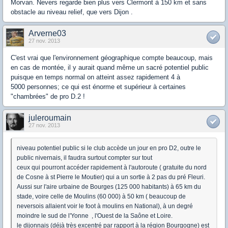
Morvan. Nevers regarde bien plus vers Clermont à 150 km et sans
obstacle au niveau relief, que vers Dijon .
Arverne03
27 nov. 2013
C'est vrai que l'environnement géographique compte beaucoup, mais
en cas de montée, il y aurait quand même un sacré potentiel public
puisque en temps normal on atteint assez rapidement 4 à
5000 personnes; ce qui est énorme et supérieur à certaines
"chambrées" de pro D.2 !
juleroumain
27 nov. 2013
niveau potentiel public si le club accède un jour en pro D2, outre le
public nivernais, il faudra surtout compter sur tout
ceux qui pourront accéder rapidement à l'autoroute ( gratuite du nord
de Cosne à st Pierre le Moutier) qui a un sortie à 2 pas du pré Fleuri.
Aussi sur l'aire urbaine de Bourges (125 000 habitants) à 65 km du
stade, voire celle de Moulins (60 000) à 50 km ( beaucoup de
neversois allaient voir le foot à moulins en National), à un degré
moindre le sud de l'Yonne , l'Ouest de la Saône et Loire.
le dijonnais (déjà très excentré par rapport à la région Bourgogne) est