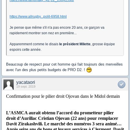
https://www.allrugby...polit-6958.html
Je pense que même s'il n'a pas encore 20 ans, ce garçon va
rapidement montrer son nez en première...
Apparemment comme le disais
le président Milette
, grosse équipe
espoirs cette année.
Beaucoup de respect pour cet homme qui fait toujours des merveilles
avec l'un des plus petits budgets de PRO D2. !
yacataori
19 sept. 2019
Confirmation pour le pilier droit Ojovan dans le Midol demain
L’ASMCA aurait obtenu l’accord du prometteur pilier
droit d’Aurillac Cristian Ojovan (22 ans) pour remplacer
Davit Zirakashvili. Le marché des numéros 3 sera animé…
Après seize ans de bons et loyaux services à Clermont, Davit