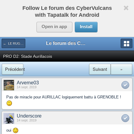
Follow Le forum des CyberVulcans
with Tapatalk for Android
Open in app
Install
Le forum des CyberVulcans
← LE RUGBY DE CHEZ NOUS
PRO D2: Stade Aurillacois
Précédent
Suivant
»
Arverne03
14 sept. 2019
Pas de miracle pour AURILLAC logiquement battu à GRENOBLE !
Underscore
14 sept. 2019
oui