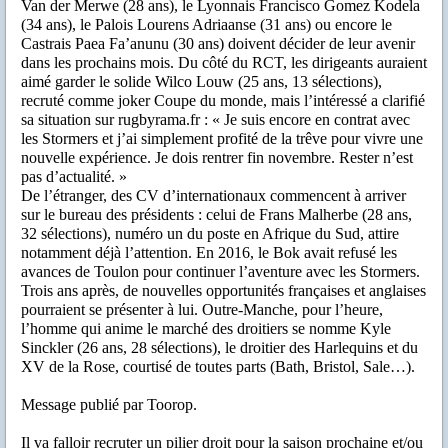
Van der Merwe (28 ans), le Lyonnais Francisco Gomez Kodela
(34 ans), le Palois Lourens Adriaanse (31 ans) ou encore le
Castrais Paea Fa’anunu (30 ans) doivent décider de leur avenir
dans les prochains mois. Du côté du RCT, les dirigeants auraient
aimé garder le solide Wilco Louw (25 ans, 13 sélections),
recruté comme joker Coupe du monde, mais l’intéressé a clarifié
sa situation sur rugbyrama.fr : « Je suis encore en contrat avec
les Stormers et j’ai simplement profité de la trêve pour vivre une
nouvelle expérience. Je dois rentrer fin novembre. Rester n’est
pas d’actualité. »
De l’étranger, des CV d’internationaux commencent à arriver
sur le bureau des présidents : celui de Frans Malherbe (28 ans,
32 sélections), numéro un du poste en Afrique du Sud, attire
notamment déjà l’attention. En 2016, le Bok avait refusé les
avances de Toulon pour continuer l’aventure avec les Stormers.
Trois ans après, de nouvelles opportunités françaises et anglaises
pourraient se présenter à lui. Outre-Manche, pour l’heure,
l’homme qui anime le marché des droitiers se nomme Kyle
Sinckler (26 ans, 28 sélections), le droitier des Harlequins et du
XV de la Rose, courtisé de toutes parts (Bath, Bristol, Sale…).
Message publié par Toorop.
Il va falloir recruter un pilier droit pour la saison prochaine et/ou