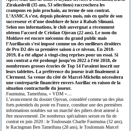
Zirakashvili (35 ans, 53 sélections) raccrochera les
crampons en juin prochain, au terme de son contrat.
L’ASMCA s’est, depuis plusieurs mois, mis en quête de son
successeur et d’une doublure de luxe à Rabah Slimani.
Selon nos informations, le club auvergnat a récemment
obtenu l’accord de Cristian Ojovan (22 ans). Le nom du
Moldave est encore méconnu du grand public mais
l’Aurillacois s’est imposé comme un des meilleurs droitiers
de Pro D2 dès sa première saison à ce niveau. En 2018-
2019, il a été aligné à vingt-cinq reprises pour un essai. Si
son contrat a été prolongé jusqu’en 2022 à l’été 2018, de
nombreuses grosses écuries de Top 14 l’avaient inscrit sur
leurs tablettes. La préférence du joueur irait finalement à
Clermont. Sa venue du côté de Marcel-Michelin nécessitera
une contrepartie financière envers Aurillac en raison de la
situation contractuelle du joueur.
Faumuina, Tameifuna, « VDM »…
L’avancement du dossier Ojovan, considéré comme un des plus
forts potentiels du poste en France, constitue une des premières
informations notables sur un marché des piliers droit amené à
être mouvementé. De nombreux spécialistes seront en fin de
contrat en juin 2020 : le Toulousain Charlie Faumuina (32 ans),
le Racingman Ben Tameifuna (28 ans), le Toulonnais Marcel