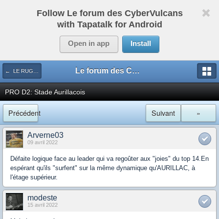
Follow Le forum des CyberVulcans
with Tapatalk for Android
Open in app
Install
Le forum des CyberVulcans
← LE RUGBY DE CHEZ NOUS
PRO D2: Stade Aurillacois
Précédent
Suivant
»
Arverne03
09 avril 2022
Défaite logique face au leader qui va regoûter aux "joies" du top 14.En
espérant qu'ils "surfent" sur la même dynamique qu'AURILLAC, à
l'étage supérieur.
modeste
15 avril 2022