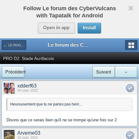
Follow Le forum des CyberVulcans
with Tapatalk for Android
Open in app
Install
Le forum des CyberVulcans
← LE RUGBY DE CHEZ NOUS
PRO D2: Stade Aurillacois
Précédent
Suivant
»
xdderf63
09 sept. 2022
Heureusement que tu ne paries pas hein...
Disons que ce serais bien qu'il ne se trompe qu'une fois sur 2
Arverne03
10 sept. 2022