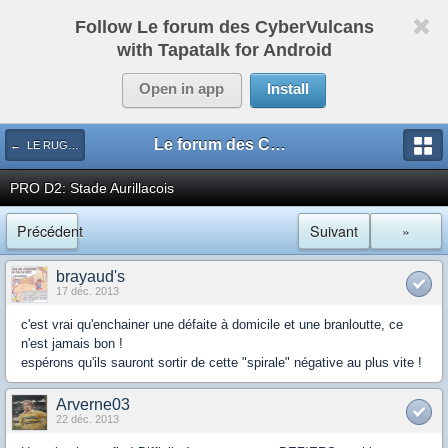
Follow Le forum des CyberVulcans
with Tapatalk for Android
Open in app
Install
Le forum des CyberVulcans
← LE RUGBY DE CHEZ NOUS
PRO D2: Stade Aurillacois
Précédent
Suivant
»
brayaud's
17 déc. 2013
c'est vrai qu'enchainer une défaite à domicile et une branloutte, ce
n'est jamais bon !
espérons qu'ils sauront sortir de cette "spirale" négative au plus vite !
Arverne03
22 déc. 2013