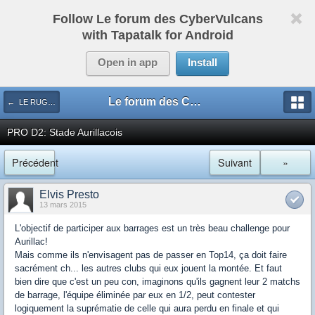
Follow Le forum des CyberVulcans
with Tapatalk for Android
Open in app
Install
Le forum des CyberVulcans
← LE RUGBY DE CHEZ NOUS
PRO D2: Stade Aurillacois
Précédent
Suivant
»
Elvis Presto
13 mars 2015
L'objectif de participer aux barrages est un très beau challenge pour
Aurillac!
Mais comme ils n'envisagent pas de passer en Top14, ça doit faire
sacrément ch... les autres clubs qui eux jouent la montée. Et faut
bien dire que c'est un peu con, imaginons qu'ils gagnent leur 2 matchs
de barrage, l'équipe éliminée par eux en 1/2, peut contester
logiquement la suprématie de celle qui aura perdu en finale et qui